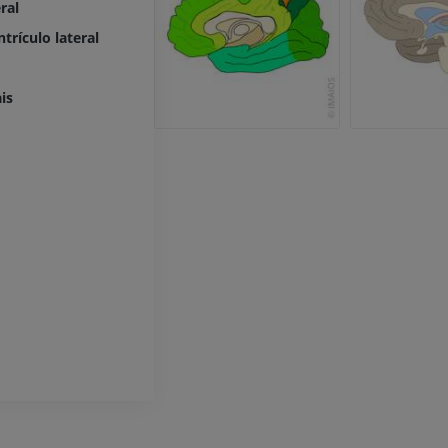
ral
IRM
PREMIUM
trículo lateral
Radiografias do membro
superior
Radiografias
Artrografia do 
is
Artrografia CT
PREMIUM
PREMIUM
Membro superior
Ilustrações
IRM do torneze
retropé
PREMIUM
IRM
PREMIUM
Arteriografia do membro
superior
Angiografia
Antepé IRM
IRM
GRÁTIS
PREMIUM
Visible Human Project
Fotografia
CTA da extremi
TC
PREMIUM
PREMIUM