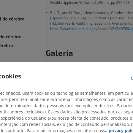
Health/Lippincott Williams & Wilkins, pp.257-263.
Bui, T., and M Das, J. Neuroanatomy, Cerebral He
[Updated 2023 Jul 24]. In: StatPearls [Internet]. Tr
l do cérebro
(FL): StatPearls Publishing; 2023 Jan-. Available fr
https://www.ncbi.nlm.nih.gov/books/NBK549789/
 do cérebro
cérebro
Galeria
bro
bares
cookies
C
tral
ral
lecionados, usam cookies ou tecnologias semelhantes, em particul
etoccipital
 nos permitem analisar e armazenar informações como as caracterí
omo determinados dados pessoais (por exemplo, endereços IP, dado
ré-occipital
entificadores exclusivos). Esses dados são processados para as segu
corpo caloso
 experiência do usuário e/ou nossa oferta de conteúdo, produtos e
 interação com redes sociais, exibição de conteúdo personalizado,
cíngulo
MEMBRO SUPERIOR
MEMBRO INFERIOR
e conteúdo. Para mais informações, consulte o nossa
privacy poli