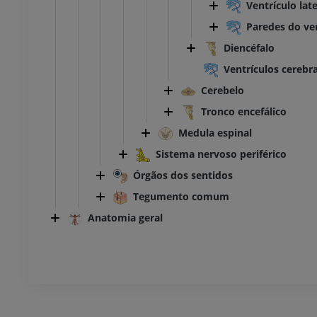
Ventrículo late
UM
PREMIUM
Paredes do ven
Diencéfalo
TC do tornozelo e do pé
TC
Ventrículos cerebra
PREMIUM
Cerebelo
Tronco encefálico
Medula espinal
Sistema nervoso periférico
Órgãos dos sentidos
Tegumento comum
Anatomia geral