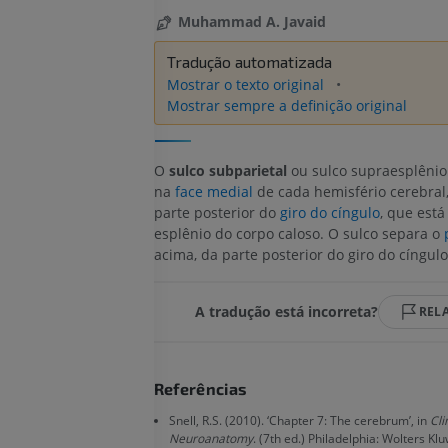
Muhammad A. Javaid
Tradução automatizada
Mostrar o texto original
Mostrar sempre a definição original
O
sulco subparietal
ou sulco supraesplênio
na
face medial
de cada hemisfério cerebral
parte posterior do
giro do cíngulo
, que está
esplênio do corpo caloso. O sulco separa o
acima, da parte posterior do giro do cíngulo
A tradução está incorreta?
REL
Referências
Snell, R.S. (2010). ‘Chapter 7: The cerebrum’, in
Cli
Neuroanatomy
. (7th ed.) Philadelphia: Wolters Kl