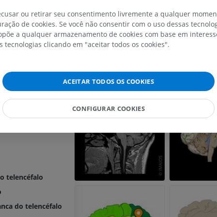
parietal
IRM do membro superior
Membro inferi
recusar ou retirar seu consentimento livremente a qualquer mome
teral
IRM
Ilustrações
ração de cookies. Se você não consentir com o uso dessas tecnolo
l
põe a qualquer armazenamento de cookies com base em interesse
PREMIUM
PREMIUM
s tecnologias clicando em "aceitar todos os cookies".
ular da insula
IRM do ombro
Radiografias 
IRM
inferior
ntral
Radiografias
PREMIUM
ACEITAR TODOS OS COOKIES
GRÁTIS
IRM do carpo
CONFIGURAR COOKIES
IRM
IRM do membro
l
IRM
PREMIUM
PREMIUM
IRM do cotovelo
IRM
Ressonância m
quadril
PREMIUM
do telencéfalo
IRM
PREMIUM
o
IRM da mão
IRM
nca do telencéfalo
IRM do joelho
PREMIUM