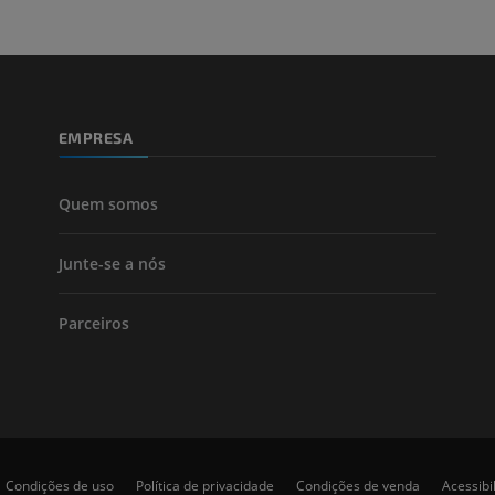
Perna (artérias
TC
GRÁTIS
EMPRESA
Arteriografia
inferiores
Angiografia
Quem somos
GRÁTIS
Junte-se a nós
Parceiros
Condições de uso
Política de privacidade
Condições de venda
Acessibi