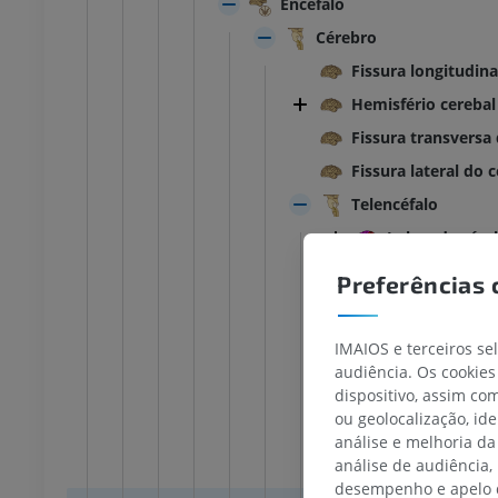
Encéfalo
Cérebro
Fissura longitudina
Hemisfério cerebal
Fissura transversa
Fissura lateral do 
Telencéfalo
Lobos de cére
Sulcos interlo
Preferências 
Sulco cen
Sulco late
IMAIOS e terceiros se
Sulco pari
audiência. Os cookies
dispositivo, assim c
Incisura p
ou geolocalização, id
Sulco do 
análise e melhoria da
análise de audiência,
Sulco do 
TARSO-PÉ
desempenho e apelo d