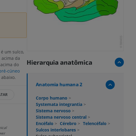
 é um sulco,
, acima da
Hierarquia anatômica
 acima do
pré-cúneo
 abaixo.
Anatomia humana 2
ATAR
Corpo humano
>
Systemata integrantia
>
Sistema nervoso
>
Sistema nervoso central
>
Encéfalo
>
Cérebro
>
Telencéfalo
>
nical
Sulcos interlobares
>
uwer