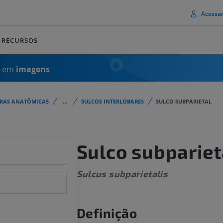
Acessa
RECURSOS
a em
imagens
URAS ANATÔMICAS
...
SULCOS INTERLOBARES
SULCO SUBPARIETAL
Sulco subpariet
Sulcus subparietalis
Definição