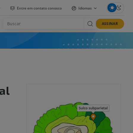
r
Entre em contato conosco
Idiomas
ASSINAR
al