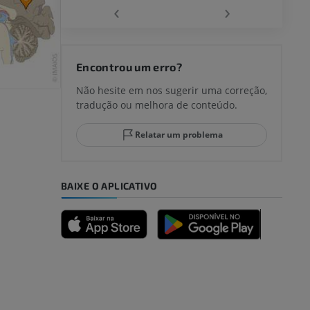
‹
›
joelho
Encontrou um erro?
Não hesite em nos sugerir uma correção,
tradução ou melhora de conteúdo.
lo e do
Relatar um problema
BAIXE O APLICATIVO
dade inferior