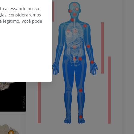
or
nto acessando nossa
gias, consideraremos
 legítimo. Você pode
do membro
 inferior
agnética do