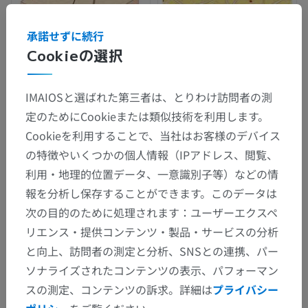
承諾せずに続行
Cookieの選択
IMAIOSと選ばれた第三者は、とりわけ訪問者の測
定のためにCookieまたは類似技術を利用します。
Cookieを利用することで、当社はお客様のデバイス
解剖学的階層
の特徴やいくつかの個人情報（IPアドレス、閲覧、
利用・地理的位置データ、一意識別子等）などの情
報を分析し保存することができます。このデータは
人体解剖学2
次の目的のために処理されます：ユーザーエクスペ
人体
>
統合系
>
外皮
>
皮下組織
>
リエンス・提供コンテンツ・製品・サービスの分析
皮下疎性結合組織
と向上、訪問者の測定と分析、SNSとの連携、パー
ソナライズされたコンテンツの表示、パフォーマン
この解剖学的部位には下位構造がありま
下位構造：
スの測定、コンテンツの訴求。詳細は
プライバシー
せん