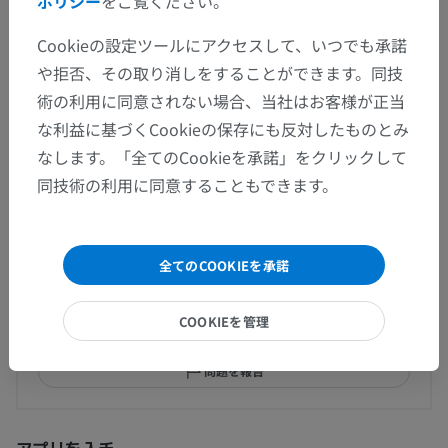
ポリシー
をご覧ください。
Cookieの設定ツールにアクセスして、いつでも承諾
人体解剖学1
や拒否、その取り消しをすることができます。同技
術の利用に同意されない場合、当社はお客様が正当
な利益に基づくCookieの保存にも反対したものとみ
なします。「全てのCookieを承諾」をクリックして
翻訳
同技術の利用に同意することもできます。
間違いを発見しましたか？
全てのCOOKIEを承諾
修正や翻訳、内容の改善の提案がありましたらどう
COOKIEを管理
ぞお知らせください。
問題を報告