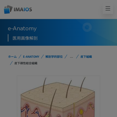
e-Anatomy
医用画像解剖
ホーム
E-ANATOMY
解剖学的部位
...
皮下組織
皮下疎性結合組織