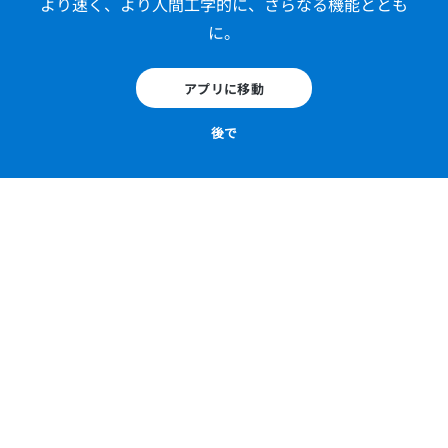
より速く、より人間工学的に、さらなる機能ととも
に。
図 1 -
皮膚の横断面：表皮、真皮および皮下組織
アプリに移動
機器と方法
後で
皮膚、皮下組織、皮膚付属器（爪、毛、皮膚腺）、尾
骨支帯、乳房を扱う14の独自のメディカルイラストが
作成されました。
イラスト作成と注釈付けは、Antoine Micheau医師と
Denis Hoa医師の解剖学的・科学的監修の下、
Terminologia Anatomica 2を用いてB. Guérinにより
実施されました。
組織切片画像はAurélie Adriansen医師（フランス、モ