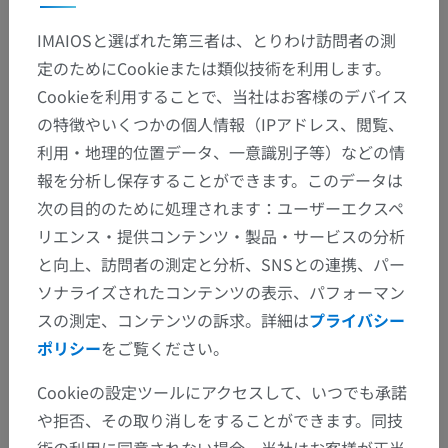
IMAIOSと選ばれた第三者は、とりわけ訪問者の測
定のためにCookieまたは類似技術を利用します。
解剖学的階層
Cookieを利用することで、当社はお客様のデバイス
の特徴やいくつかの個人情報（IPアドレス、閲覧、
人体解剖学2
利用・地理的位置データ、一意識別子等）などの情
報を分析し保存することができます。このデータは
人体
>
統合系
>
外皮
>
皮膚付属器
>
爪
>
次の目的のために処理されます：ユーザーエクスペ
上爪皮
>
Cuticula
リエンス・提供コンテンツ・製品・サービスの分析
と向上、訪問者の測定と分析、SNSとの連携、パー
この解剖学的部位には下位構造がありま
下位構造：
ソナライズされたコンテンツの表示、パフォーマン
せん
スの測定、コンテンツの訴求。詳細は
プライバシー
ポリシー
をご覧ください。
Cookieの設定ツールにアクセスして、いつでも承諾
翻訳
や拒否、その取り消しをすることができます。同技