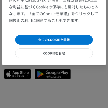
術の利用に同意されない場合、当社はお客様が正当
な利益に基づくCookieの保存にも反対したものとみ
なします。「全てのCookieを承諾」をクリックして
間違いを発見しましたか？
同技術の利用に同意することもできます。
修正や翻訳、内容の改善の提案がありましたらどう
ぞお知らせください。
全てのCOOKIEを承諾
問題を報告
COOKIEを管理
アプリを入手