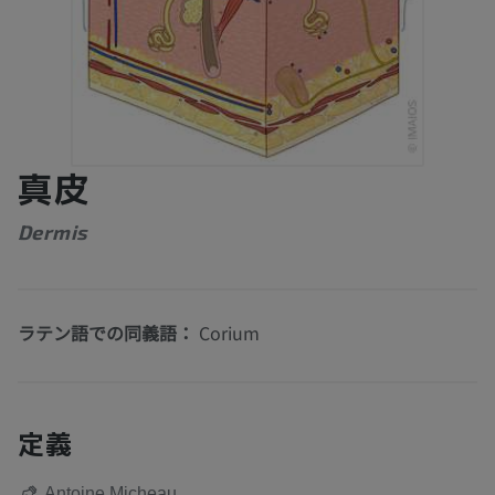
真皮
Dermis
ラテン語での同義語：
Corium
定義
Antoine Micheau