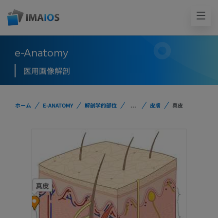
e-Anatomy
医用画像解剖
ホーム
E-ANATOMY
解剖学的部位
...
皮膚
真皮