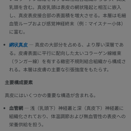
乳頭を含む。真皮乳頭は表皮の網状隆起と相互に嵌入
し、真皮表皮接合部の表面積を増大させる。本層は毛細
血管ループおよび感覚神経終末（例：マイスナー小体）
に富む。
— 真皮の大部分を占める、より厚い深層であ
網状真皮
る。皮膚表面に平行に配向した太いコラーゲン線維束
（ランガー線）を有する緻密不規則結合組織から構成さ
れる。本層は皮膚の主要な引張強度をもたらす。
主要構成要素
真皮にはいくつかの重要な構造が含まれる。
血管網
— 浅（乳頭下）神経叢と深（真皮下）神経叢に
組織化されており、体温調節および無血管性の表皮への
栄養供給を担う。