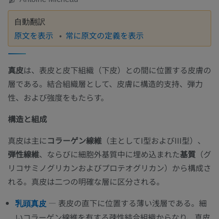
自動翻訳
原文を表示
常に原文の定義を表示
真皮
は、表皮と皮下組織（下皮）との間に位置する皮膚の
層である。結合組織層として、皮膚に構造的支持、弾力
性、および強度をもたらす。
構造と組成
真皮は主に
コラーゲン線維
（主としてI型およびIII型）、
弾性線維
、ならびに細胞外基質中に埋め込まれた
基質
（グ
リコサミノグリカンおよびプロテオグリカン）から構成さ
れる。真皮は二つの明確な層に区分される。
— 表皮の直下に位置する薄い浅層である。細
乳頭真皮
いコラーゲン線維を有する疎性結合組織からなり、真皮