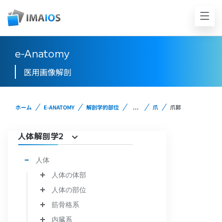
e-Anatomy
医用画像解剖
ホーム
E-ANATOMY
解剖学的部位
...
爪
爪郭
人体解剖学2
人体
人体の体部
人体の部位
筋骨格系
内臓系