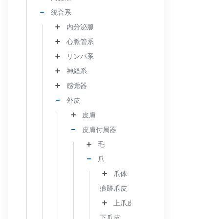
統合系
内分泌腺
心脈管系
リンパ系
神経系
感覚器
外皮
皮膚
皮膚付属器
毛
爪
爪体
痕跡爪皮
上爪皮
下爪皮