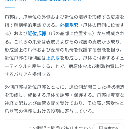
爪郭
は、爪単位の外側および近位の境界を形成する皮膚を
指す解剖学的用語である。
（爪体の両側に位置す
外側爪郭
る）および
（爪の基部に位置する）から構成され
近位爪郭
る。これらの爪郭は表皮およびその深層の真皮から成り、
形成途上の爪体および深層の爪母を保護する機能を担う。
近位爪郭の腹側面は
を形成し、爪体に付着するキュ
上爪皮
ーティクルを産生することで、病原体および刺激物質に対
するバリアを提供する。
外側爪郭は近位爪郭とともに、遠位側が開口した枠状構造
を形成し、成長する爪体を誘導・保護する。爪郭は豊富な
神経支配および血管支配を受けており、その高い感受性と
爪器官の保護における役割に寄与している。
この翻訳に問題がありますか？
報告する