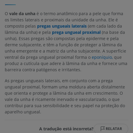
O
vale da unha
é o termo anatômico para a pele que forma
os limites laterais e proximais da unidade da unha. Ele é
composto pelas
pregas ungueais laterais
(em cada lado da
lâmina da unha) e pela
prega ungueal proximal
(na base da
unha). Essas pregas são compostas pela epiderme e pela
derme subjacente, e têm a função de proteger a lâmina da
unha emergente e a matriz da unha subjacente. A superfície
ventral da prega ungueal proximal forma o
eponíquio,
que
produz a cutícula que adere à lâmina da unha e fornece uma
barreira contra patógenos e irritantes.
As pregas ungueais laterais, em conjunto com a prega
ungueal proximal, formam uma moldura aberta distalmente
que orienta e protege a lâmina da unha em crescimento. O
vale da unha é ricamente inervado e vascularizado, o que
contribui para sua sensibilidade e seu papel na proteção do
aparelho ungueal.
A tradução está incorreta?
RELATAR