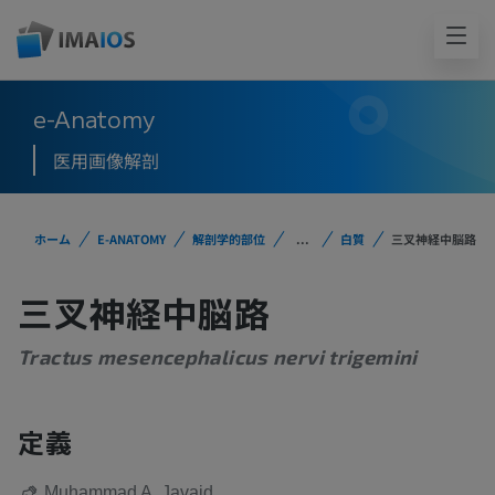
e-Anatomy
医用画像解剖
ホーム
E-ANATOMY
解剖学的部位
...
白質
三叉神経中脳路
三叉神経中脳路
Tractus mesencephalicus nervi trigemini
定義
Muhammad A. Javaid