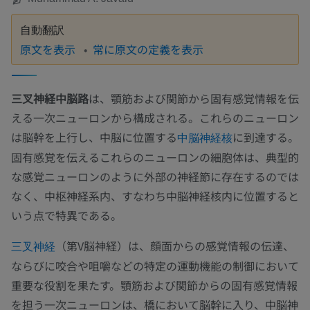
自動翻訳
原文を表示
常に原文の定義を表示
三叉神経中脳路
は、顎筋および関節から固有感覚情報を伝
える一次ニューロンから構成される。これらのニューロン
は脳幹を上行し、中脳に位置する
に到達する。
中脳神経核
固有感覚を伝えるこれらのニューロンの細胞体は、典型的
な感覚ニューロンのように外部の神経節に存在するのでは
なく、中枢神経系内、すなわち中脳神経核内に位置すると
いう点で特異である。
（第V脳神経）は、顔面からの感覚情報の伝達、
三叉神経
ならびに咬合や咀嚼などの特定の運動機能の制御において
重要な役割を果たす。顎筋および関節からの固有感覚情報
を担う一次ニューロンは、橋において脳幹に入り、中脳神