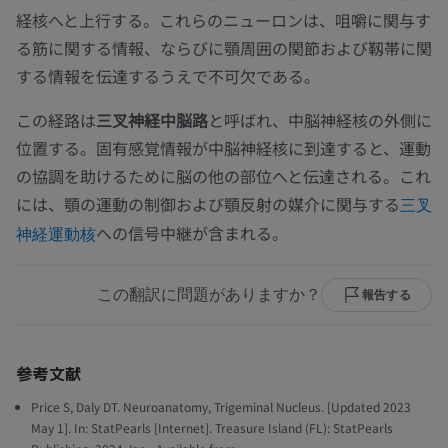
経核へと上行する。これらのニューロンは、咀嚼に関与す
る筋に関する情報、ならびに顎周囲の関節および靱帯に関
する情報を伝達するうえで不可欠である。
この経路は
三叉神経中脳路
と呼ばれ、中脳神経核の外側に
位置する。固有感覚情報が中脳神経核に到達すると、運動
の協調を助けるために脳の他の部位へと伝達される。これ
には、顎の運動の制御および顎反射の媒介に関与する
三叉
への信号中継が含まれる。
神経運動核
この翻訳に問題がありますか？
報告する
参考文献
Price S, Daly DT. Neuroanatomy, Trigeminal Nucleus. [Updated 2023
May 1]. In: StatPearls [Internet]. Treasure Island (FL): StatPearls