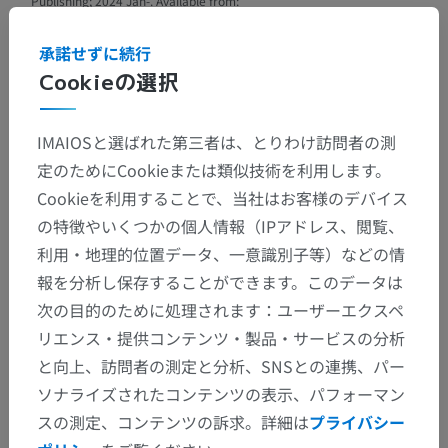
Publishing; 2024 Jan-. Available from:
https://www.ncbi.nlm.nih.gov/books/NBK539823/
承諾せずに続行
Cookieの選択
解剖学的階層
IMAIOSと選ばれた第三者は、とりわけ訪問者の測
定のためにCookieまたは類似技術を利用します。
Cookieを利用することで、当社はお客様のデバイス
人体解剖学2
の特徴やいくつかの個人情報（IPアドレス、閲覧、
利用・地理的位置データ、一意識別子等）などの情
人体解剖学1
報を分析し保存することができます。このデータは
系統解剖
>
神経系
>
中枢神経系
>
脳
>
菱脳
>
次の目的のために処理されます：ユーザーエクスペ
後脳；橋と小脳
>
橋
>
橋被蓋；橋背側部
>
白質
>
リエンス・提供コンテンツ・製品・サービスの分析
三叉神経中脳路
と向上、訪問者の測定と分析、SNSとの連携、パー
ソナライズされたコンテンツの表示、パフォーマン
この解剖学的部位には下位構造がありま
下位構造：
スの測定、コンテンツの訴求。詳細は
プライバシー
せん