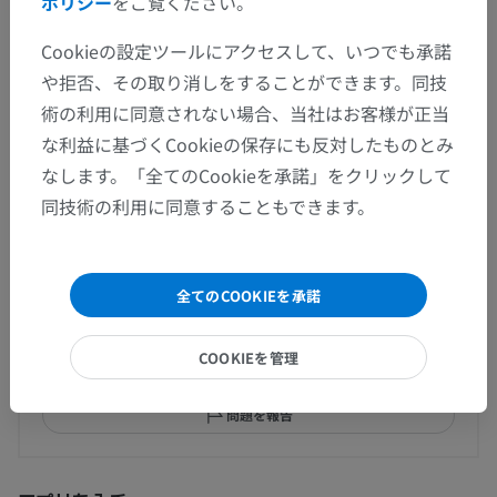
ポリシー
をご覧ください。
Cookieの設定ツールにアクセスして、いつでも承諾
人体神経解剖学
や拒否、その取り消しをすることができます。同技
術の利用に同意されない場合、当社はお客様が正当
な利益に基づくCookieの保存にも反対したものとみ
なします。「全てのCookieを承諾」をクリックして
翻訳
同技術の利用に同意することもできます。
間違いを発見しましたか？
全てのCOOKIEを承諾
修正や翻訳、内容の改善の提案がありましたらどう
COOKIEを管理
ぞお知らせください。
問題を報告