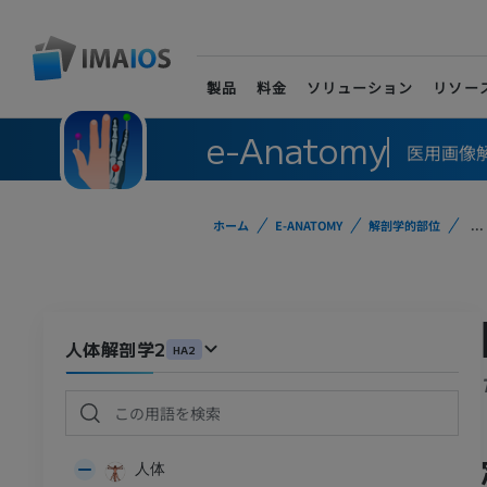
製品
料金
ソリューション
リソー
e-Anatomy
医用画像
ホーム
E-ANATOMY
解剖学的部位
...
人体解剖学2
HA2
人体