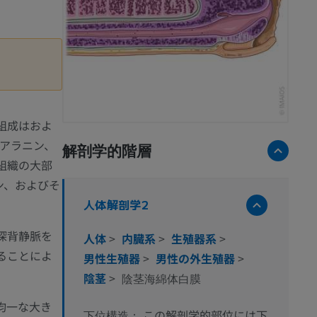
組成はおよ
アラニン、
解剖学的階層
組織の大部
ン、およびそ
人体解剖学2
深背静脈を
人体
>
内臓系
>
生殖器系
>
ることによ
男性生殖器
>
男性の外生殖器
>
陰茎
>
陰茎海綿体白膜
均一な大き
この解剖学的部位には下
下位構造：