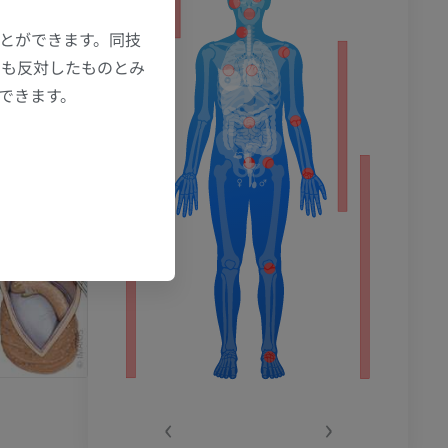
ション
ことができます。同技
にも反対したものとみ
もできます。
‹
›