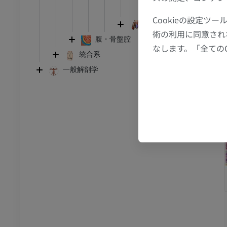
MRI
陰茎ワナ靱帯
Cookieの設定
アム
プレミアム
陰嚢
術の利用に同意され
腹・骨盤腔
なします。「全ての
CT関節造影
前足MRI
統合系
節造影
MRI
一般解剖学
アム
プレミアム
RI
下肢MRI
MRI
アム
プレミアム
線
下肢X線
像
X線画像
無料
下肢