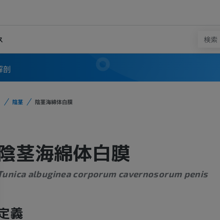
ス
解剖
陰茎
陰茎海綿体白膜
陰茎海綿体白膜
Tunica albuginea corporum cavernosorum penis
定義