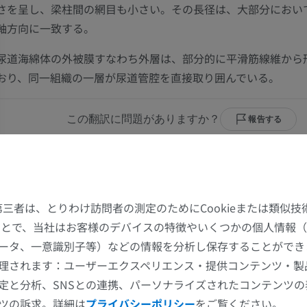
さを呈し、梁柱間の網目も小さい。その長径は、大部分におい
軸方向に一致する。
尿道海綿体の外被膜すなわち外層は、部分的に平滑筋線維から
おり、同一組織の一層が尿道管腔を直接取り囲んでいる。
この翻訳に問題がありますか？
報告する
参考文献
his definition incorporates text from the wikipedia website - Wikipedia: The fre
た第三者は、とりわけ訪問者の測定のためにCookieまたは類似
2004, July 22). FL: Wikimedia Foundation, Inc. Retrieved August 10, 2004, from
することで、当社はお客様のデバイスの特徴やいくつかの個人情報（
http://www.wikipedia.org
ータ、一意識別子等）などの情報を分析し保存することができ
上肢
下肢
理されます：ユーザーエクスペリエンス・提供コンテンツ・製
ギャラリー
定と分析、SNSとの連携、パーソナライズされたコンテンツ
上肢MRI
下肢
ツの訴求。詳細は
プライバシーポリシー
をご覧ください。