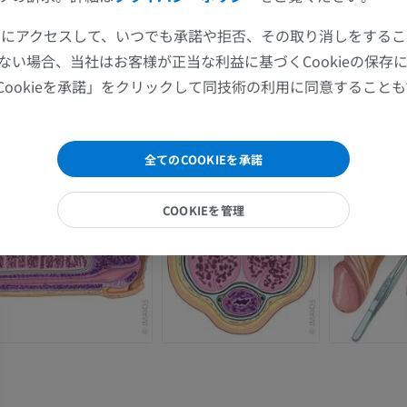
MRI
イラストレー
ツールにアクセスして、いつでも承諾や拒否、その取り消しをする
プレミアム
プレミアム
ない場合、当社はお客様が正当な利益に基づくCookieの保存
Cookieを承諾」をクリックして同技術の利用に同意すること
肩関節MRI
下肢X線
MRI
X線画像
プレミアム
無料
全てのCOOKIEを承諾
手関節MRI
下肢MRI
COOKIEを管理
MRI
MRI
プレミアム
プレミアム
肘関節MRI
股関節MRI
MRI
MRI
プレミアム
プレミアム
手部MRI
膝 MRI