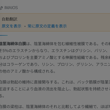
IMAIOS
自動翻訳
原文を表示
常に原文の定義を表示
陰茎海綿体白膜
は、陰茎海綿体を包む線維性被膜である。その
そ5%のエラスチンからなり、エラスチンはグリシン、バリン、
およびプロリンを主要アミノ酸とする伸展性組織である。残余
分はコラーゲンであり、リシン、プロリン、グリシン、アラニ
の他のアミノ酸から構成される。
白膜は勃起の維持に直接関与する。これは、バック筋膜が陰茎
圧迫することにより血液の流出を阻止し、勃起状態を持続させ
る。
白膜の梁柱は、陰茎海綿体のそれと比較してより繊細で、ほぼ