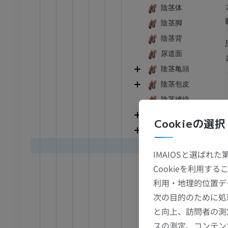
陰茎体
陰茎脚
陰茎背
尿道面
陰茎亀頭
陰茎包皮
陰茎縫線
陰茎海綿体
Cookieの選択
尿道海綿体
陰茎海綿体白膜
T
IMAIOSと選ばれ
尿道海綿体白膜
(
Cookieを利用
陰茎中隔
利用・地理的位置デ
深陰茎筋膜
足首 - 足
次の目的のために処
陰茎提靱帯
と向上、訪問者の測
I
足根MRI
陰茎皮下層
スの測定、コンテン