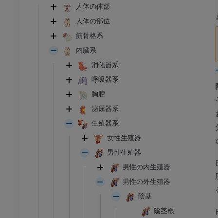
人体の体部
人体の部位
筋骨格系
内臓系
消化器系
呼吸器系
胸腔
泌尿器系
生殖器系
女性生殖器
男性生殖器
男性の内生殖器
男性の外生殖器
陰茎
陰茎根