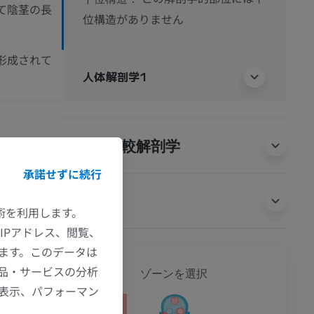
て陰茎の長
位構造がありません
形成されて
人体解剖学1
動物の比較解剖学
承諾せずに続行
翻訳
e encyclopedia.
技術を利用します。
IPアドレス、閲覧、
ます。このデータは
全身
品・サービスの分析
ゾーンを選択
の表示、パフォーマン