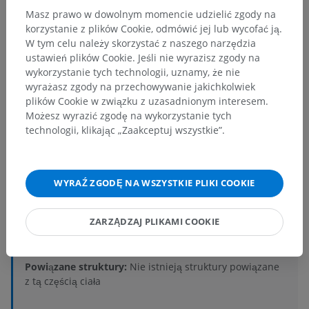
Masz prawo w dowolnym momencie udzielić zgody na
korzystanie z plików Cookie, odmówić jej lub wycofać ją.
W tym celu należy skorzystać z naszego narzędzia
ustawień plików Cookie. Jeśli nie wyrazisz zgody na
wykorzystanie tych technologii, uznamy, że nie
wyrażasz zgody na przechowywanie jakichkolwiek
plików Cookie w związku z uzasadnionym interesem.
Hierarchia anatomiczna
Możesz wyrazić zgodę na wykorzystanie tych
technologii, klikając „Zaakceptuj wszystkie”.
Anatomia człowieka 2
Ciało ludzkie
>
Układy narządów trzewnych
>
WYRAŹ ZGODĘ NA WSZYSTKIE PLIKI COOKIE
Układy narządów płciowych
>
Układ męskich narządów płciowych
>
ZARZĄDZAJ PLIKAMI COOKIE
Narzędy płciowe męskie zewnętrzne
>
Penis
>
Błona biaława ciał jamistych
Powiązane struktury:
Nie istnieją struktury powiązane
z tą częścią ciała