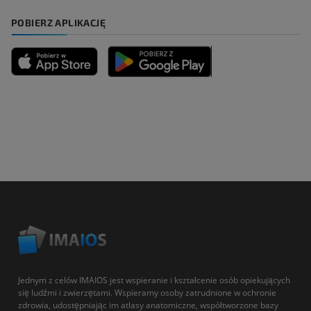
POBIERZ APLIKACJĘ
Jednym z celów IMAIOS jest wspieranie i kształcenie osób opiekujących
się ludźmi i zwierzętami. Wspieramy osoby zatrudnione w ochronie
zdrowia, udostępniając im atlasy anatomiczne, współtworzone bazy