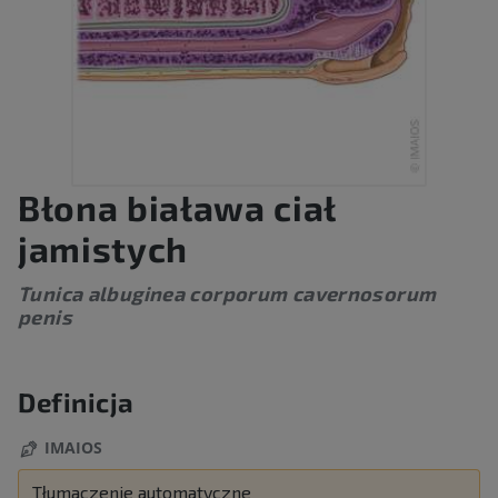
Błona biaława ciał
jamistych
Tunica albuginea corporum cavernosorum
penis
Definicja
IMAIOS
Tłumaczenie automatyczne