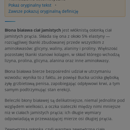
Pokaż oryginalny tekst
Zawsze pokazuj oryginalną definicję
Błona biaława ciał jamistych
jest włóknistą osłonką ciał
jamistych prącia. Składa się ona z około 5% elastyny —
rozciągliwej tkanki zbudowanej przede wszystkim z
aminokwasów: glicyny, waliny, alaniny i proliny. Większość
pozostałej tkanki stanowi kolagen, w skład którego wchodzą
lizyna, prolina, glicyna, alanina oraz inne aminokwasy.
Błona biaława bierze bezpośredni udział w utrzymaniu
wzwodu; wynika to z faktu, że powięź Bucka uciska głęboką
żyłę grzbietową penisa, zapobiegając odpływowi krwi, a tym
samym podtrzymując stan erekcji.
Beleczki błony białawej są delikatniejsze, niemal jednolite pod
względem wielkości, a oczka siateczki między nimi mniejsze
niż w ciałach jamistych prącia; ich długie wymiary
odpowiadają w przeważającej mierze osi długiej prącia.
Zewnętrzna osłonka, czyli warstwa zewnętrzna ciała