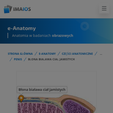
e-Anatomy
Anatomia w badaniach
obrazowych
STRONA GŁÓWNA
E-ANATOMY
CZĘŚCI ANATOMICZNE
...
PENIS
BŁONA BIAŁAWA CIAŁ JAMISTYCH