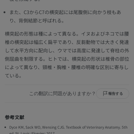
また、C3からC7の横突起には尾腹側に向かう枝もあ
り、背側結節と呼ばれる。
横突起の形態は種によって異なる。イヌおよびネコでは腰
椎の横突起は幅広く扁平であり、反芻動物では大きく発達
して水平方向に配向し、ウマでは高度に発達して脊柱の外
側屈曲を制限する。ヒトでは、横突起の形状は椎骨の部位
によって異なり、頸椎・胸椎・腰椎の明確な区別に寄与し
ている。
この翻訳に問題がありますか？
報告する
参考文献
Dyce KM, Sack WO, Wensing CJG. Textbook of Veterinary Anatomy. 5th
ed. St. Louis: Elsevier; 2017.