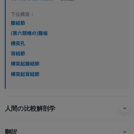
下位構造：
腹結節
(第六頸椎の)腹板
横突孔
背結節
横突起腹結節
横突起背結節
人間の比較解剖学
翻訳