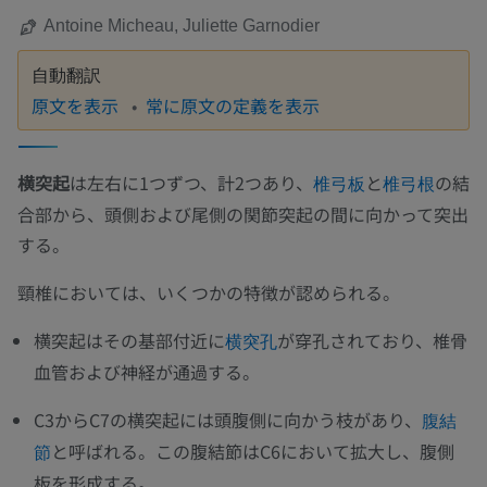
Antoine Micheau, Juliette Garnodier
自動翻訳
原文を表示
常に原文の定義を表示
横突起
は左右に1つずつ、計2つあり、
と
の結
椎弓板
椎弓根
合部から、頭側および尾側の関節突起の間に向かって突出
する。
頸椎においては、いくつかの特徴が認められる。
横突起はその基部付近に
が穿孔されており、椎骨
横突孔
血管および神経が通過する。
C3からC7の横突起には頭腹側に向かう枝があり、
腹結
と呼ばれる。この腹結節はC6において拡大し、腹側
節
板を形成する。