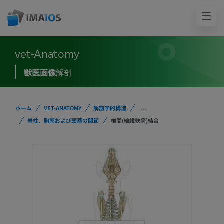
vet-Anatomy
獣医画像
解剖
ホーム
VET-ANATOMY
解剖学的構造
...
脊柱、胸郭および頭蓋の関節
椎間(線維軟骨)結合