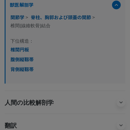
獣医解剖学
関節学
>
脊柱、胸郭および頭蓋の関節
>
椎間(線維軟骨)結合
下位構造：
椎間円板
腹側縦靱帯
背側縦靱帯
人間の比較解剖学
翻訳