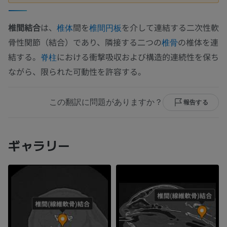
椎間結合
は、
間を
を介して連結する二次性軟
椎体
椎間円板
骨性関節（結合）であり、隣接する二つの
の椎体を連
椎骨
結する。
における衝撃吸収および構造的連続性を保ち
脊柱
ながら、限られた可動性を許容する。
この翻訳に問題がありますか？
報告する
ギャラリー