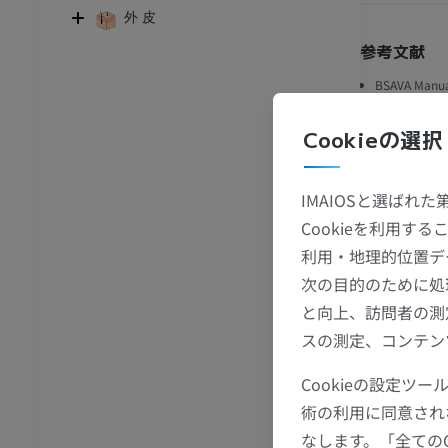
外 皮
アム
プレミアム
参考文献
腹部 – 骨盤
BSAVA Manual
ter Haar BSA
Cookieの選択
アム
BSAVA Manual
Edition. ISB
骨学
IMAIOSと選ばれ
Introduction
像
(2019). 4th 
Cookieを利用
アム
利用・地理的位置デ
次の目的のために処
ギャラ
骨学
と向上、訪問者の測
トレーション
スの測定、コンテン
アム
Cookieの設定
術の利用に同意され
なします。「全ての