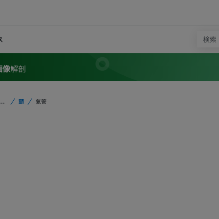
ス
画像
解剖
...
頸
気管