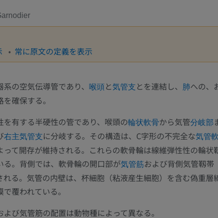
Garnodier
示
常に原文の定義を表示
器系の空気伝導管であり、
と
とを連結し、
への、
喉頭
気管支
肺
路を確保する。
性を有する半硬性の管であり、喉頭の
から気管
輪状軟骨
分岐部
び
に分岐する。その構造は、C字形の不完全な
右主気管支
気管
よって開存が維持される。これらの軟骨輪は線維弾性性の輪状
いる。背側では、軟骨輪の開口部が
および背側気管靱帯
気管筋
される。気管の内壁は、杯細胞（粘液産生細胞）を含む偽重層
膜で覆われている。
および気管筋の配置は動物種によって異なる。