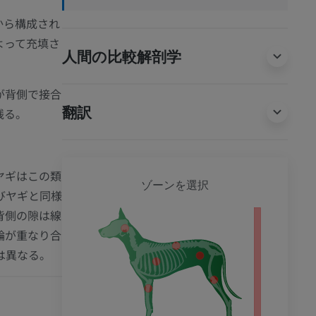
から構成され
よって充填さ
人間の比較解剖学
が背側で接合
翻訳
残る。
ヤギはこの類
犬 - 
ゾーンを選択
びヤギと同様
背側の隙は線
輪が重なり合
は異なる。