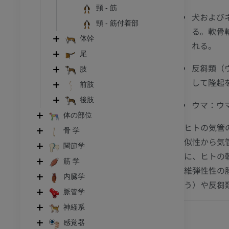
頸 - 筋
犬および
頸 - 筋付着部
る。軟骨
体幹
れる。
尾
反芻類（
肢
して隆起
前肢
後肢
ウマ：ウ
体の部位
ヒトの気管
ウシ亜科
骨 学
似性から気
関節学
に、ヒトの
頭頸部
ウシ亜科 - 一般解剖学
筋 学
維弾性性の
イラストレーション
内臓学
う）や反芻
アム
無料
脈管学
神経系
 胸郭
ウシ亜科 - 骨学
感覚器
イラストレーション