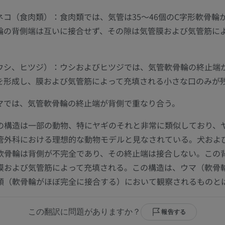
ネコ（食肉類）：食肉類では、気管は35〜46個のC字形軟骨輪
輪の背側端は互いに接合せず、その隙は気管膜および気管筋に
ウシ、ヒツジ）：ウシおよびヒツジでは、気管軟骨輪の終止端
を形成し、膜および気管筋によって充填される小さな口のみが
マでは、気管軟骨輪の終止端が背側で重なり合う。
の構造は一部の動物、特にヤギのそれと非常に類似しており、
馬
マウス
管外科における理想的な動物モデルと見なされている。犬およ
軟骨輪は背側が不完全であり、その終止端は接合しない。この
馬 - 骨学
マウス - 全身
膜および気管筋によって充填される。この構造は、ウマ（軟骨
イラストレーション
CT
類（軟骨輪がほぼ完全に接合する）において観察されるものと
プレミアム
無料
馬 - 骨学
この翻訳に問題がありますか？
報告する
X線画像