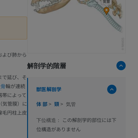
および肺から
解剖学的階層
まで延び、そ
輪が連続
軟骨
獣医解剖学
靱帯によって
（気管膜）に
体 部
>
頸
>
気管
線毛円柱上皮
この解剖学的部位には下
下位構造：
位構造がありません