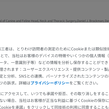
無料
馬 - 手根骨
 of Canine and Feline Head, Neck and Thoracic Surgery,Daniel J. Brockman; Davi
CT
VA (2014). 2nd Edition. ISBN: 9781910443347
プレミアム
 of Canine and Feline Thoracic Imaging, Tobias Schwarz; Peter V. Scrivani, BSAV
N: 9781910443934
馬：筋学
た第三者は、とりわけ訪問者の測定のためにCookieまたは類似
 to Animal and Veterinary Anatomy and Physiology, Victoria Aspinall, Melanie Cap
イラストレーション
Edition. ISBN: 9781789241150
することで、当社はお客様のデバイスの特徴やいくつかの個人情報（
プレミアム
ータ、一意識別子等）などの情報を分析し保存することができ
理されます：ユーザーエクスペリエンス・提供コンテンツ・製
リー
馬 - 指（趾）
定と分析、SNSとの連携、パーソナライズされたコンテンツ
MRI
ツの訴求。詳細は
プライバシーポリシー
をご覧ください。
プレミアム
ツールにアクセスして、いつでも承諾や拒否、その取り消しをする
ない場合、当社はお客様が正当な利益に基づくCookieの保存
馬 - 指および蹄
イラストレーション
Cookieを承諾」をクリックして同技術の利用に同意すること