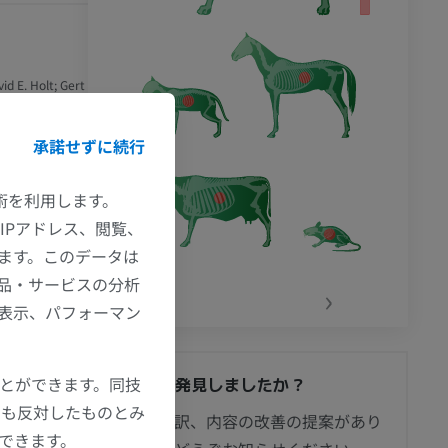
d E. Holt; Gert
A (2024). 2nd
承諾せずに続行
技術を利用します。
pello, CABI
IPアドレス、閲覧、
ます。このデータは
品・サービスの分析
‹
›
の表示、パフォーマン
間違いを発見しましたか？
ことができます。同技
にも反対したものとみ
修正や翻訳、内容の改善の提案があり
もできます。