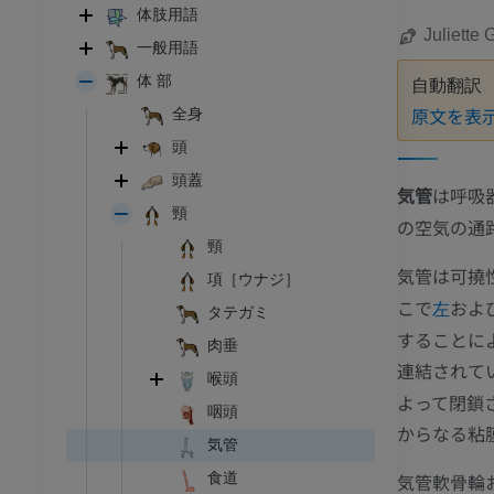
体肢用語
Juliette 
一般用語
体 部
自動翻訳
原文を表
全身
頭
頭蓋
気管
は呼吸
頸
の空気の通
頸
気管は可撓
項［ウナジ］
こで
およ
左
タテガミ
することに
肉垂
連結されて
喉頭
よって閉鎖
咽頭
からなる粘
気管
気管軟骨輪
食道