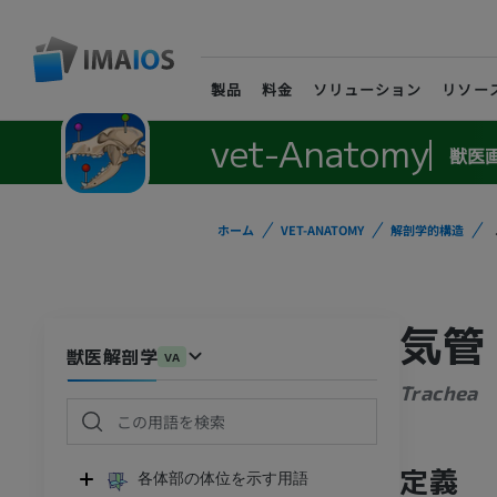
製品
料金
ソリューション
リソー
vet-Anatomy
獣医
ホーム
VET-ANATOMY
解剖学的構造
気管
獣医解剖学
VA
Trachea
定義
各体部の体位を示す用語