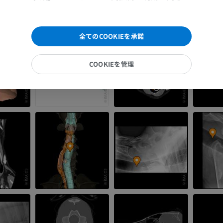
プレミアム
全てのCOOKIEを承諾
馬 - 頭部
CT
COOKIEを管理
プレミアム
馬 - 歯
イラストレーション
無料