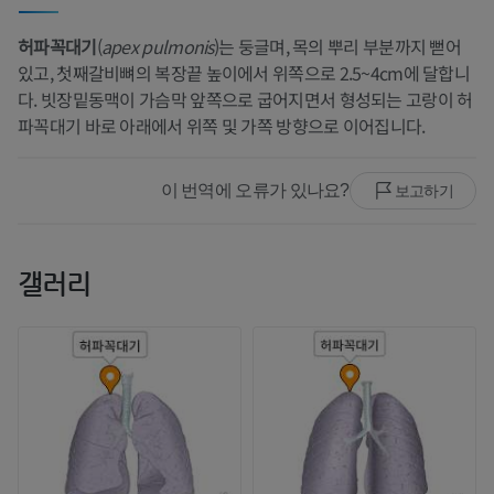
허파꼭대기
(
apex pulmonis
)는 둥글며, 목의 뿌리 부분까지 뻗어
있고, 첫째갈비뼈의 복장끝 높이에서 위쪽으로 2.5~4cm에 달합니
다. 빗장밑동맥이 가슴막 앞쪽으로 굽어지면서 형성되는 고랑이 허
파꼭대기 바로 아래에서 위쪽 및 가쪽 방향으로 이어집니다.
이 번역에 오류가 있나요?
보고하기
갤러리