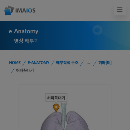
e-Anatomy
영상
해부학
HOME
E-ANATOMY
해부학적 구조
...
허파[폐]
허파꼭대기