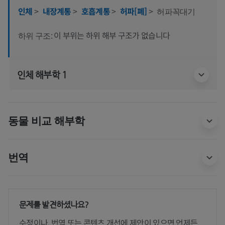
인체
>
내장계통
>
호흡계통
>
허파[폐]
>
허파꼭대기
이 부위는 하위 해부 구조가 없습니다
하위 구조:
인체 해부학 1
동물 비교 해부학
번역
문제를 발견하셨나요?
수정이나, 번역 또는 콘텐츠 개선에 제안이 있으면 언제든