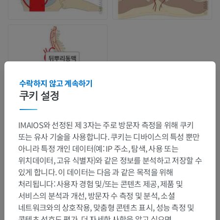
수락하지 않고 계속하기
쿠키 설정
IMAIOS와 선정된 제 3자는 주로 방문자 측정을 위해 쿠키
또는 유사 기술을 사용합니다. 쿠키는 디바이스의 특성 뿐만
아니라 특정 개인 데이터(예: IP 주소, 탐색, 사용 또는
해부학적 계층
위치데이터, 고유 식별자)와 같은 정보를 분석하고 저장할 수
있게 합니다. 이 데이터는 다음 과 같은 목적을 위해
처리됩니다: 사용자 경험 및/또는 콘텐츠 제공, 제품 및
인체 해부학 2
서비스의 분석과 개선, 방문자 수 측정 및 분석, 소셜
인체
>
통합계통
>
심장혈관계통
>
전신동맥
>
네트워크와의 상호작용, 맞춤형 콘텐츠 표시, 성능 측정 및
척수동맥
>
척수동맥가지
>
척수동맥가지
>
뿌리동맥
>
콘텐츠 선호도 평가. 더 자세한 사항을 알고 싶으면,