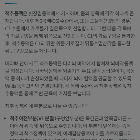
척추동맥
은 빗장밑동맥에서 기시하며, 몸의 양쪽에 각각 하나씩 존
재합니다. 이후 제6목뼈(C6) 수준에서, 또는 드물게(7.5%의 경우)
C7 수준에서 가로돌기 깊은쪽으로 진입합니다. 그런 다음 각 목뼈
의 가로구멍을 통해 위쪽으로 진행합니다. C1의 가로구멍을 통과한
후, 척추동맥은 C1의 뒤활 위를 가로질러 뒤통수밑삼각을 통과한
뒤 큰구멍으로 들어갑니다.
머리뼈 안에서 두 척추동맥은 다리뇌 바닥에서 합쳐져 뇌바닥동맥
을 형성합니다. 뇌바닥동맥은 뇌줄기의 주요 혈액 공급원이며, 목동
맥 중 하나가 손상되었을 때 나머지 뇌에 혈액을 공급할 수 있도록
Willis 동맥고리와 연결됩니다. 각 목뼈 수준에서 척추동맥은 앞척
수동맥을 통해 주변 근육에 가지를 보냅니다.
척추동맥은 네 부분으로 나눌 수 있습니다:
척추이전부분; V1 분절
(구멍앞부분)은 목긴근과 앞목갈비근 사
이에서 위쪽 및 뒤쪽으로 주행합니다. 이 부분의 앞쪽에는 속목
정맥과 척추정맥이 있으며, 아래갑상동맥이 이를 가로지릅니다.