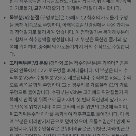
왼쪽 척추동맥은 가슴림프관도 가로지릅니다. 뒤쪽에는 제7목뼈
의 가로돌기, 교감신경줄기 및 아래목신경절이 위치합니다.
목부분; V2 분절
(구멍부분)은 C6에서 C2 척추의 가로돌기 구멍
을 통해 위쪽으로 주행하며, 아래목교감신경절에서 나온 가지들
과 정맥얼기로 둘러싸여 있습니다. 이 정맥얼기는 목아래부분에
서 합쳐져 척추정맥을 형성합니다. 이 부분은 목신경 줄기의 앞
쪽에 위치하며, 중쇠뼈의 가로돌기까지 거의 수직으로 주행합니
다.
꼬리뼈부분; V3 분절
(경막외 또는 척수외부분)은 가쪽머리곧은
근의 안쪽에서 C2 가로구멍을 빠져나옵니다. 이 부분은 다시 수
직부분 V3v와 수평부분 V3h로 세분됩니다. 수직부분 V3v는 수직
으로 위쪽을 향해 주행하며 C2 신경뿌리를 가로질러 C1의 가로
구멍으로 들어갑니다. 수평부분 V3h는 고리뼈의 위관절돌기 뒤
쪽에서 안쪽 및 뒤쪽으로 굽어지며, 첫 번째 목신경의 앞가지가
그 안쪽에 위치합니다. 이후 고리뼈 뒤활 위면의 고랑에 놓이며,
뒤고리뒤통수막 아래를 통과하여 척주관으로 들어갑니다. 이 동
맥 부분은 머리반가시근으로 덮여 있으며, 뒤통수밑삼각 안에 포
함됩니다. 뒤통수밑삼각은 큰뒤머리곧은근, 위빗근, 아래빗근으
로 경계 지어지는 삼각형 공간입니다. 제1목신경 또는 뒤통수밑