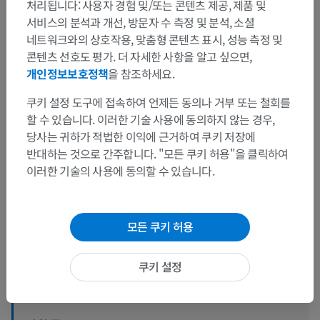
처리됩니다: 사용자 경험 및/또는 콘텐츠 제공, 제품 및
서비스의 분석과 개선, 방문자 수 측정 및 분석, 소셜
네트워크와의 상호작용, 맞춤형 콘텐츠 표시, 성능 측정 및
콘텐츠 선호도 평가. 더 자세한 사항을 알고 싶으면,
개인정보보호정책
을 참조하세요.
쿠키 설정 도구에 접속하여 언제든 동의나 거부 또는 철회를
할 수 있습니다. 이러한 기술 사용에 동의하지 않는 경우,
당사는 귀하가 적법한 이익에 근거하여 쿠키 저장에
반대하는 것으로 간주합니다. "모든 쿠키 허용"을 클릭하여
이러한 기술의 사용에 동의할 수 있습니다.
해부학적 계층
인체 해부학 2
모든 쿠키 허용
인체
>
통합계통
>
신경계통
>
중추신경계통
>
뇌
>
쿠키 설정
대뇌
>
끝뇌 [종뇌]
>
종뇌백색질
>
끝뇌맞교차섬유
>
뇌들보