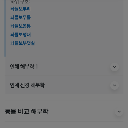
하위 구조:
뇌들보부리
뇌들보무릎
뇌들보몸통
뇌들보팽대
뇌들보부챗살
인체 해부학 1
인체 신경 해부학
동물 비교 해부학