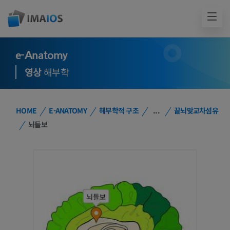
e-Anatomy
영상
해부학
HOME
E-ANATOMY
해부학적 구조
...
끝뇌맞교차섬유
뇌들보