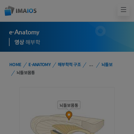
e-Anatomy
영상
해부학
HOME
E-ANATOMY
해부학적 구조
...
뇌들보
뇌들보몸통