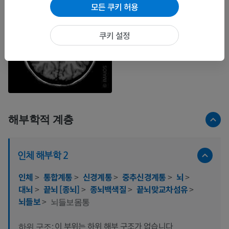
모든 쿠키 허용
쿠키 설정
해부학적 계층
인체 해부학 2
인체
>
통합계통
>
신경계통
>
중추신경계통
>
뇌
>
대뇌
>
끝뇌 [종뇌]
>
종뇌백색질
>
끝뇌맞교차섬유
>
뇌들보
>
뇌들보몸통
이 부위는 하위 해부 구조가 없습니다
하위 구조: