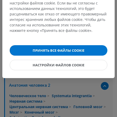
настройки файлов cookie. Если вы не согласны с
использованием данных технологий, это будет
расцениваться как отказ от имеющего правомерный
интерес хранения любых файлов cookie. Чтобы дать
согласие на использование этих технологий,
нажмите кнопку «Принять все файлы cookie».
ПРИНЯТЬ ВСЕ ФАЙЛЫ COOKIE
НАСТРОЙКИ ФАЙЛОВ COOKIE
Анатомическая иерархия
Анатомия человека 2
Человеческое тело
>
Systemata integrantia
>
Нервная система
>
Центральная нервная система
>
Головной мозг
>
Мозг
>
Конечный мозг
>