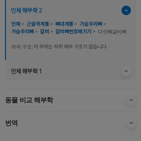
인체 해부학 2
인체
>
근골격계통
>
뼈대계통
>
가슴우리뼈
>
가슴우리뼈
>
갈비
>
갈비뼈번호매기기
>
다섯째갈비뼈
이 부위는 하위 해부 구조가 없습니다
하위 구조:
인체 해부학 1
동물 비교 해부학
번역