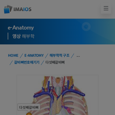
e-Anatomy
영상
해부학
HOME
E-ANATOMY
해부학적 구조
...
갈비뼈번호매기기
다섯째갈비뼈