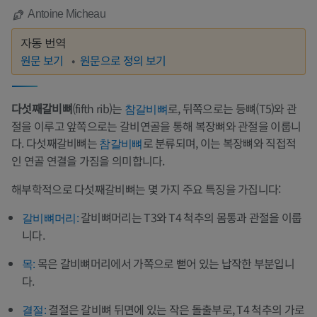
Antoine Micheau
자동 번역
원문 보기
원문으로 정의 보기
다섯째갈비뼈
(fifth rib)는
로, 뒤쪽으로는 등뼈(T5)와 관
참갈비뼈
절을 이루고 앞쪽으로는 갈비연골을 통해 복장뼈와 관절을 이룹니
다. 다섯째갈비뼈는
로 분류되며, 이는 복장뼈와 직접적
참갈비뼈
인 연골 연결을 가짐을 의미합니다.
해부학적으로 다섯째갈비뼈는 몇 가지 주요 특징을 가집니다:
갈비뼈머리는 T3와 T4 척추의 몸통과 관절을 이룹
갈비뼈머리:
니다.
목은 갈비뼈머리에서 가쪽으로 뻗어 있는 납작한 부분입니
목:
다.
결절은 갈비뼈 뒤면에 있는 작은 돌출부로, T4 척추의 가로
결절: