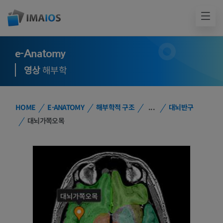
e-Anatomy
영상
해부학
HOME
E-ANATOMY
해부학적 구조
...
대뇌반구
대뇌가쪽오목