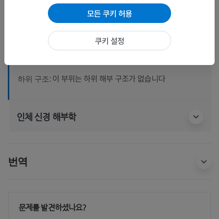
모든 쿠키 허용
인체 해부학 1
쿠키 설정
계통해부학
>
신경계통
>
중추신경계통
>
뇌
>
끝뇌; 종뇌; 대뇌
>
대뇌반구
>
대뇌가쪽오목
이 부위는 하위 해부 구조가 없습니다
하위 구조:
인체 신경 해부학
번역
문제를 발견하셨나요?