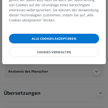
von Cookies auf der Grundlage eines berechtigten
Anatomie des Menschen 2
Interesses widersprechen. Sie können der Verwendung
Menschlicher Körper
>
Integrierende Systeme
>
dieser Technologien zustimmen, indem Sie auf „Alle
Nervensystem
>
Zentralnervensystem
>
Gehirn
>
Cookies akzeptieren“ klicken.
Großhirn
>
Seitliche Hirngrube
Darunterliegende Strukturen:
Für dieses anatomische
ALLE COOKIES AKZEPTIEREN
Teil gibt es keine zugehörigen Strukturen
COOKIES VERWALTEN
Anatomie des Menschen 1
Anatomie des Menschen
Übersetzungen