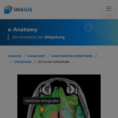
e-Anatomy
Die Anatomie der
Bildgebung
ZUHAUSE
E-ANATOMY
ANATOMISCHE-STRUKTUREN
...
GROSSHIRN
SEITLICHE HIRNGRUBE