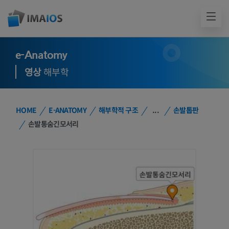
e-Anatomy
영상
해부학
HOME
E-ANATOMY
해부학적 구조
...
손발톱판
손발통숨긴모서리