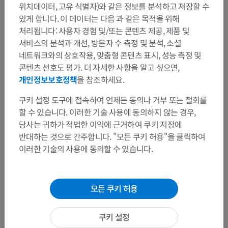
위치데이터, 고유 식별자)와 같은 정보를 분석하고 저장할 수
있게 합니다. 이 데이터는 다음 과 같은 목적을 위해
처리됩니다: 사용자 경험 및/또는 콘텐츠 제공, 제품 및
서비스의 분석과 개선, 방문자 수 측정 및 분석, 소셜
네트워크와의 상호작용, 맞춤형 콘텐츠 표시, 성능 측정 및
콘텐츠 선호도 평가. 더 자세한 사항을 알고 싶으면,
해부학적 계층
개인정보보호정책
을 참조하세요.
쿠키 설정 도구에 접속하여 언제든 동의나 거부 또는 철회를
인체 해부학 2
할 수 있습니다. 이러한 기술 사용에 동의하지 않는 경우,
당사는 귀하가 적법한 이익에 근거하여 쿠키 저장에
인체
>
통합계통
>
외피
>
피부부속기관
>
손발톱
>
반대하는 것으로 간주합니다. "모든 쿠키 허용"을 클릭하여
손발톱판
>
손발통숨긴모서리
이러한 기술의 사용에 동의할 수 있습니다.
이 부위는 하위 해부 구조가 없습니다
하위 구조:
모든 쿠키 허용
인체 해부학 1
쿠키 설정