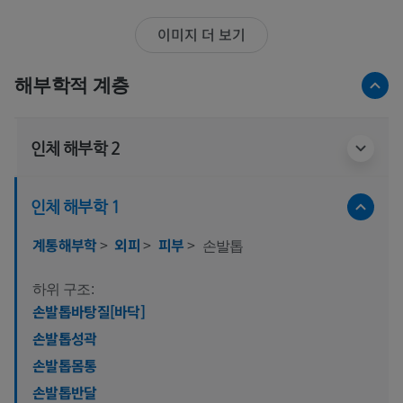
이미지 더 보기
해부학적 계층
인체 해부학 2
인체 해부학 1
계통해부학
>
외피
>
피부
>
손발톱
하위 구조:
손발톱바탕질[바닥]
손발톱성곽
손발톱몸통
손발톱반달