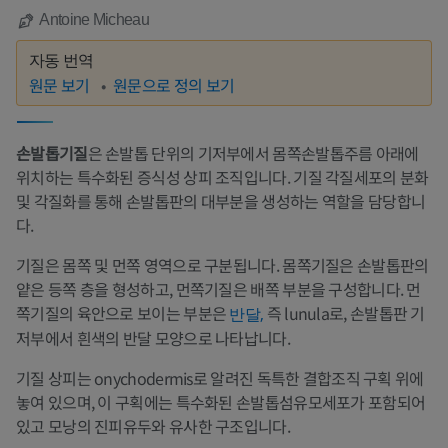
Antoine Micheau
자동 번역
원문 보기
원문으로 정의 보기
손발톱기질
은 손발톱 단위의 기저부에서 몸쪽손발톱주름 아래에
위치하는 특수화된 증식성 상피 조직입니다. 기질 각질세포의 분화
및 각질화를 통해 손발톱판의 대부분을 생성하는 역할을 담당합니
다.
기질은 몸쪽 및 먼쪽 영역으로 구분됩니다. 몸쪽기질은 손발톱판의
얕은 등쪽 층을 형성하고, 먼쪽기질은 배쪽 부분을 구성합니다. 먼
쪽기질의 육안으로 보이는 부분은
즉 lunula로, 손발톱판 기
반달,
저부에서 흰색의 반달 모양으로 나타납니다.
기질 상피는 onychodermis로 알려진 독특한 결합조직 구획 위에
놓여 있으며, 이 구획에는 특수화된 손발톱섬유모세포가 포함되어
있고 모낭의 진피유두와 유사한 구조입니다.