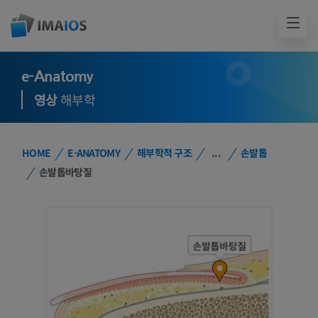
e-Anatomy
영상
해부학
HOME
E-ANATOMY
해부학적 구조
...
손발톱
손발톱바탕질