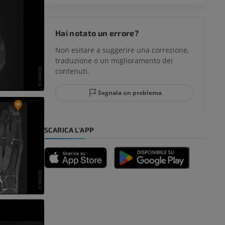
del ginocchio
Hai notato un errore?
Non esitare a suggerire una correzione,
traduzione o un miglioramento dei
glia e del
contenuti.
Segnala un problema
mpiede
SCARICA L'APP
nferiore
a della gamba