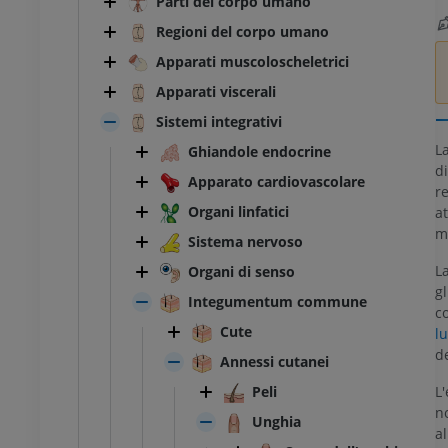
Parti del corpo umano
Regioni del corpo umano
Apparati muscoloscheletrici
Apparati viscerali
Sistemi integrativi
L
Ghiandole endocrine
di
Apparato cardiovascolare
r
Organi linfatici
at
m
Sistema nervoso
La
Organi di senso
gl
Integumentum commune
co
Cute
lu
de
Annessi cutanei
L'
Peli
n
Unghia
al