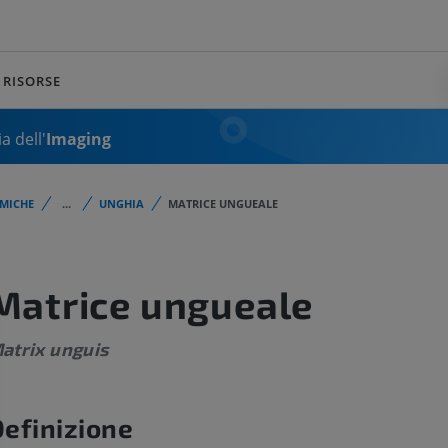
RISORSE
a dell'
Imaging
MICHE
...
UNGHIA
MATRICE UNGUEALE
Matrice ungueale
atrix unguis
efinizione