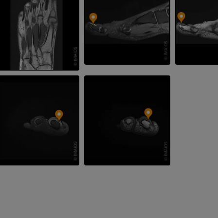
TC
GRATUITO
Angiografia del
inferiore (DSA)
Angiografia
GRATUITO