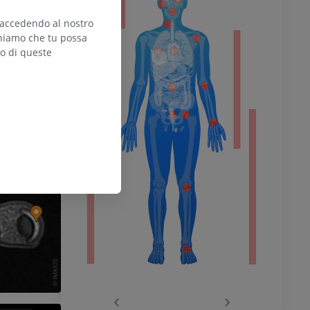
 accedendo al nostro
teniamo che tu possa
zo di queste
l’arto
inferiore
chio
‹
›