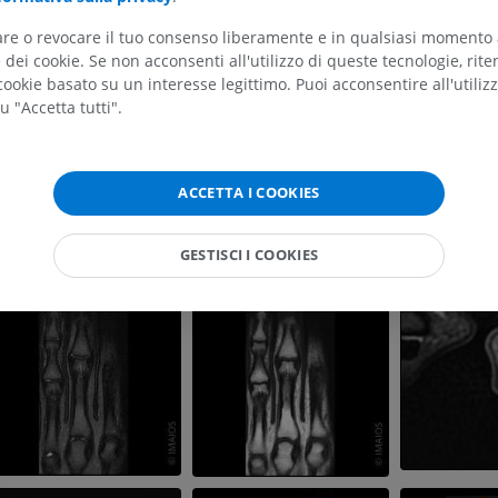
RM
Illustrazioni
tare o revocare il tuo consenso liberamente e in qualsiasi momento
PREMIUM
PREMIUM
dei cookie. Se non acconsenti all'utilizzo di queste tecnologie, ri
ookie basato su un interesse legittimo. Puoi acconsentire all'utiliz
RMN della spalla
Radiografia del
u "Accetta tutti".
RM
inferiore
Radiografie
PREMIUM
GRATUITO
ACCETTA I COOKIES
RMN del polso
RM
RMN dell’arto 
RM
PREMIUM
GESTISCI I COOKIES
PREMIUM
RMN del gomito
RM
RMN dell'anca
RM
PREMIUM
PREMIUM
RMN della mano
RM
RMN del ginoc
RM
PREMIUM
PREMIUM