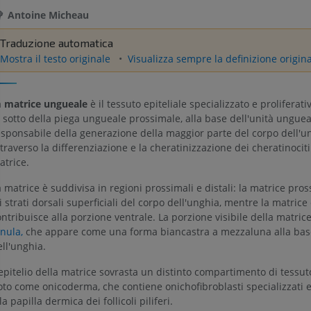
Antoine Micheau
Traduzione automatica
Mostra il testo originale
Visualizza sempre la definizione origin
a
matrice ungueale
è il tessuto epiteliale specializzato e proliferati
 sotto della piega ungueale prossimale, alla base dell'unità unguea
esponsabile della generazione della maggior parte del corpo dell'u
traverso la differenziazione e la cheratinizzazione dei cheratinociti
atrice.
 matrice è suddivisa in regioni prossimali e distali: la matrice pro
i strati dorsali superficiali del corpo dell'unghia, mentre la matrice 
ntribuisce alla porzione ventrale. La porzione visibile della matrice
nula,
che appare come una forma biancastra a mezzaluna alla bas
ll'unghia.
epitelio della matrice sovrasta un distinto compartimento di tessut
oto come onicoderma, che contiene onichofibroblasti specializzati 
la papilla dermica dei follicoli piliferi.