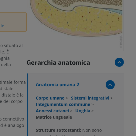
ale
vo situato al
le. È
nghia
Gerarchia anatomica
 della
ssimale forma
Anatomia umana 2
distale
 distale è la
Corpo umano
>
Sistemi integrativi
>
e del corpo
Integumentum commune
>
Annessi cutanei
>
Unghia
>
Matrice ungueale
o connettivo
ed è analogo
Strutture sottostanti:
Non sono