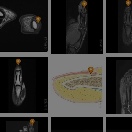
Radiografia dell’arto
superiore
Artrografia TC 
Radiografie
Artrografia
PREMIUM
PREMIUM
Arto superiore
RMN della cavi
Illustrazioni
retropiede
RM
PREMIUM
PREMIUM
Arteriografia dell'arto
superiore
RMN dell’ava
Angiografia
RM
GRATUITO
PREMIUM
Visible Human Project
CTA dell’arto i
fotografie
TC
PREMIUM
PREMIUM
Arterie ed oss