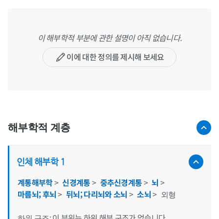
이 해부학적 부분에 관한 설명이 아직 없습니다.
이에 대한 정의를 제시해 보세요
해부학적 계층
인체 해부학 1
계통해부학
>
신경계통
>
중추신경계통
>
뇌
>
마름뇌; 후뇌
>
뒤뇌; 다리뇌와 소뇌
>
소뇌
>
외형
이 부위는 하위 해부 구조가 없습니다
하위 구조: