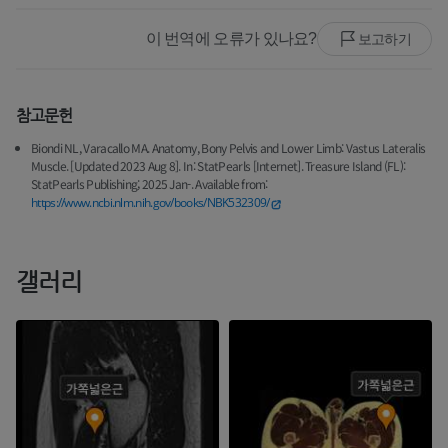
이 번역에 오류가 있나요?
보고하기
참고문헌
Biondi NL, Varacallo MA. Anatomy, Bony Pelvis and Lower Limb: Vastus Lateralis
Muscle. [Updated 2023 Aug 8]. In: StatPearls [Internet]. Treasure Island (FL):
StatPearls Publishing; 2025 Jan-. Available from:
https://www.ncbi.nlm.nih.gov/books/NBK532309/
갤러리