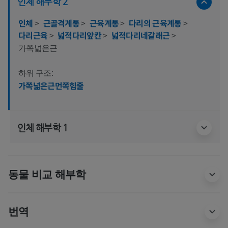
인체 해부학 2
인체
>
근골격계통
>
근육계통
>
다리의 근육계통
>
다리근육
>
넓적다리앞칸
>
넓적다리네갈래근
>
가쪽넓은근
하위 구조:
가쪽넓은근먼쪽힘줄
인체 해부학 1
동물 비교 해부학
번역