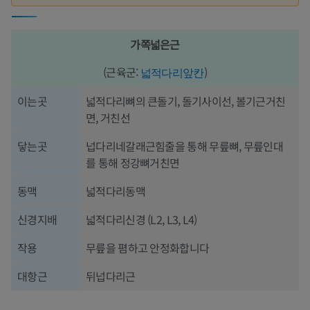
가쪽넓은근
(근육군:
)
넓적다리앞칸
이는곳
넓적다리뼈의 큰돌기, 돌기사이선, 볼기근거친
면, 거친선
닿는곳
넙다리네갈래근힘줄을 통해 무릎뼈, 무릎인대
를 통해 정강뼈거친면
동맥
넓적다리동맥
신경지배
넓적다리신경 (L2, L3, L4)
작용
무릎을 폄하고 안정화합니다
대항근
뒤넙다리근