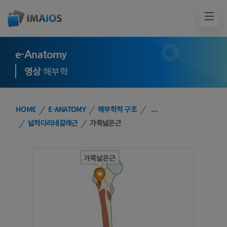
e-Anatomy
영상
해부학
HOME
E-ANATOMY
해부학적 구조
...
넓적다리네갈래근
가쪽넓은근