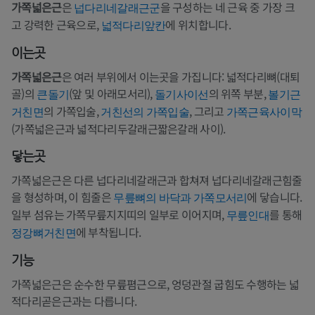
가쪽넓은근
은
을 구성하는 네 근육 중 가장 크
넙다리네갈래근군
고 강력한 근육으로,
에 위치합니다.
넓적다리앞칸
이는곳
가쪽넓은근
은 여러 부위에서 이는곳을 가집니다: 넓적다리뼈(대퇴
골)의
(앞 및 아래모서리),
의 위쪽 부분,
큰돌기
돌기사이선
볼기근
의 가쪽입술,
, 그리고
거친면
거친선의 가쪽입술
가쪽근육사이막
(가쪽넓은근과 넓적다리두갈래근짧은갈래 사이).
닿는곳
가쪽넓은근은 다른 넙다리네갈래근과 합쳐져 넙다리네갈래근힘줄
을 형성하며, 이 힘줄은
에 닿습니다.
무릎뼈의 바닥과 가쪽모서리
일부 섬유는 가쪽무릎지지띠의 일부로 이어지며,
를 통해
무릎인대
에 부착됩니다.
정강뼈거친면
기능
가쪽넓은근은 순수한 무릎폄근으로, 엉덩관절 굽힘도 수행하는 넓
적다리곧은근과는 다릅니다.