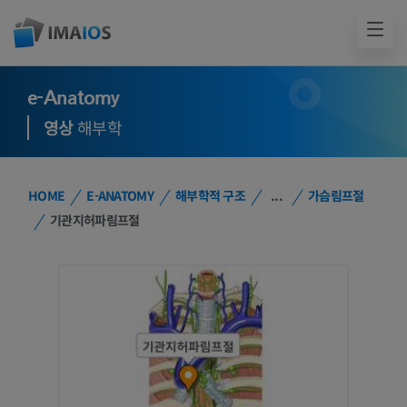
e-Anatomy
영상
해부학
HOME
E-ANATOMY
해부학적 구조
...
가슴림프절
기관지허파림프절