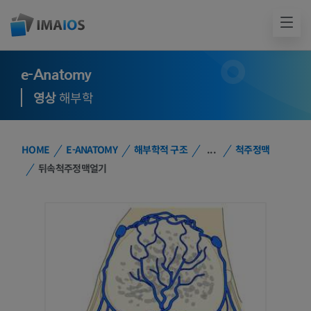
e-Anatomy
영상
해부학
HOME
E-ANATOMY
해부학적 구조
...
척주정맥
뒤속척주정맥얼기