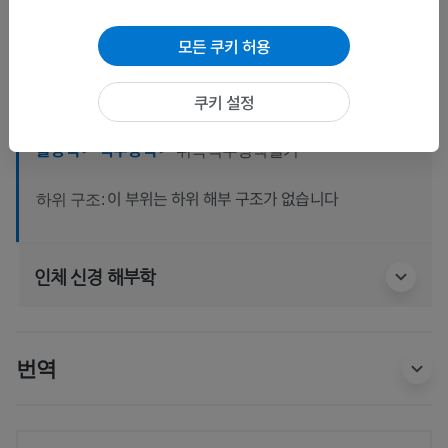
인체 해부학 2
모든 쿠키 허용
인체 해부학 1
쿠키 설정
계통해부학
>
심장혈관계통
>
정맥
>
위대정맥
>
홀정맥
>
척주정맥
>
뒤속척주정맥얼기
이 부위는 하위 해부 구조가 없습니다
하위 구조:
인체 신경 해부학
번역