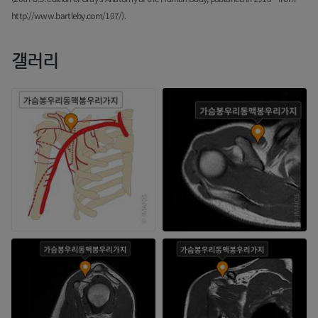
http://www.bartleby.com/107/).
갤러리