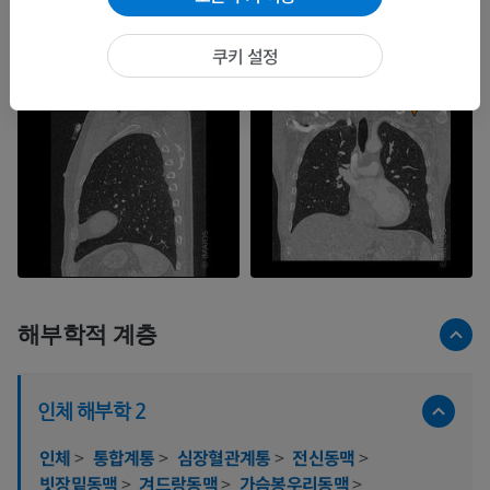
쿠키 설정
해부학적 계층
인체 해부학 2
인체
>
통합계통
>
심장혈관계통
>
전신동맥
>
빗장밑동맥
>
겨드랑동맥
>
가슴봉우리동맥
>