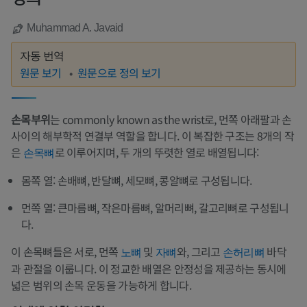
Muhammad A. Javaid
자동 번역
원문 보기
원문으로 정의 보기
손목부위
는 commonly known as the wrist로, 먼쪽 아래팔과 손
사이의 해부학적 연결부 역할을 합니다. 이 복잡한 구조는 8개의 작
은
로 이루어지며, 두 개의 뚜렷한 열로 배열됩니다:
손목뼈
몸쪽 열: 손배뼈, 반달뼈, 세모뼈, 콩알뼈로 구성됩니다.
먼쪽 열: 큰마름뼈, 작은마름뼈, 알머리뼈, 갈고리뼈로 구성됩니
다.
이 손목뼈들은 서로, 먼쪽
및
와, 그리고
바닥
노뼈
자뼈
손허리뼈
과 관절을 이룹니다. 이 정교한 배열은 안정성을 제공하는 동시에
넓은 범위의 손목 운동을 가능하게 합니다.