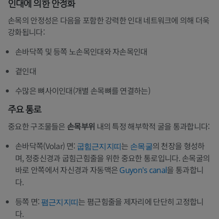
인대에 의한 안정화
손목의 안정성은 다음을 포함한 강력한 인대 네트워크에 의해 더욱
강화됩니다:
손바닥쪽 및 등쪽 노손목인대와 자손목인대
곁인대
수많은 뼈사이인대(개별 손목뼈를 연결하는)
주요 통로
중요한 구조물들은
손목부위
내의 특정 해부학적 굴을 통과합니다:
손바닥쪽(Volar) 면:
는
의 천장을 형성하
굽힘근지지띠
손목굴
며, 정중신경과 굽힘근힘줄을 위한 중요한 통로입니다. 손목굴의
바로 안쪽에서 자신경과 자동맥은
을 통과합니
Guyon's canal
다.
등쪽 면:
는 폄근힘줄을 제자리에 단단히 고정합니
폄근지지띠
다.