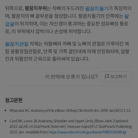
뒤쪽으로,
팔꿈치부위
는 자뼈의 두드러진
가 특징적이
팔꿈치돌기
며, 팔꿈치의 뼈 끝부분을 형성합니다. 팔꿈치돌기의 안쪽에는
팔
이 위치하며, 이는 자신경이 통과하는 중요한 섬유뼈성 통로
굽굴
로, 이 부위에서 압박이나 손상에 취약합니다.
자체는 위팔뼈와 자뼈 및 노뼈의 관절로 이루어진 복
팔꿈치관절
합 윤활경첩관절로, 안쪽 및 가쪽 곁인대에 의해 안정화되며, 앞팔
칸과 뒤팔칸의 근육으로 둘러싸여 있습니다.
이 번역에 오류가 있나요?
보고하기
참고문헌
Miyasaka KC. Anatomy of the elbow. Orthop Clin North Am. 1999 Jan;30(1):1-13.
Card RK, Lowe JB. Anatomy, Shoulder and Upper Limb, Elbow Joint. [Updated
2023 Jul 24]. In: StatPearls [Internet]. Treasure Island (FL): StatPearls Publishing;
2025 Jan-. Available from:
https://www.ncbi.nlm.nih.gov/books/NBK532948/