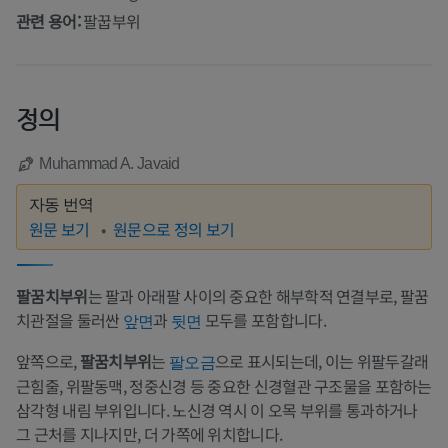
관련 용어:
팔꿉부위
정의
Muhammad A. Javaid
자동 번역
원문 보기
원문으로 정의 보기
팔꿈치부위
는 팔과 아래팔 사이의 중요한 해부학적 연결부로, 팔꿈
치관절을 둘러싼
과
모두를 포함합니다.
앞면
뒷면
앞쪽으로,
팔꿈치부위
는
으로 표시되는데, 이는 위팔두갈래
팔오금
근힘줄, 위팔동맥, 정중신경 등 중요한 신경혈관 구조물을 포함하는
삼각형 내림 부위입니다. 노신경 역시 이 오목 부위를 통과하거나
그 근처를 지나지만, 더 가쪽에 위치합니다.