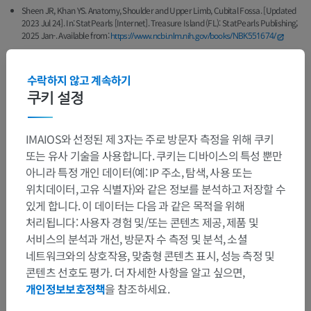
Sheen JR, Khan YS. Anatomy, Shoulder and Upper Limb, Cubital Fossa. [Updated
2023 Jul 24]. In: StatPearls [Internet]. Treasure Island (FL): StatPearls Publishing;
2025 Jan-. Available from:
https://www.ncbi.nlm.nih.gov/books/NBK551674/
수락하지 않고 계속하기
쿠키 설정
해부학적 계층
IMAIOS와 선정된 제 3자는 주로 방문자 측정을 위해 쿠키
인체 해부학 2
또는 유사 기술을 사용합니다. 쿠키는 디바이스의 특성 뿐만
아니라 특정 개인 데이터(예: IP 주소, 탐색, 사용 또는
위치데이터, 고유 식별자)와 같은 정보를 분석하고 저장할 수
인체 해부학 1
있게 합니다. 이 데이터는 다음 과 같은 목적을 위해
처리됩니다: 사용자 경험 및/또는 콘텐츠 제공, 제품 및
일반해부학
>
면, 선, 구역
>
인체부위
>
팔부위
>
서비스의 분석과 개선, 방문자 수 측정 및 분석, 소셜
팔꿉부위
네트워크와의 상호작용, 맞춤형 콘텐츠 표시, 성능 측정 및
콘텐츠 선호도 평가. 더 자세한 사항을 알고 싶으면,
하위 구조:
개인정보보호정책
을 참조하세요.
팔꿉앞부위