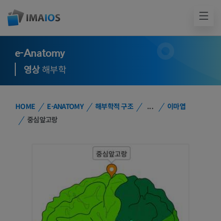
e-Anatomy
영상
해부학
HOME
E-ANATOMY
해부학적 구조
...
이마엽
중심앞고랑