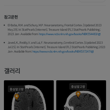
참고문헌
El-Baba, R.M. and Schury, M.P. Neuroanatomy, Frontal Cortex. [Updated 2023
May 29]. In: StatPearls [Internet]. Treasure Island (FL): StatPearls Publishing;
2023 Jan-. Available from:
https://www.ncbi.nlm.nih.gov/books/NBK554483/
Javed, K., Reddy, V. and Lui, F. Neuroanatomy, Cerebral Cortex. [Updated 2023
Jul 25]. In: StatPearls [Internet]. Treasure Island (FL): StatPearls Publishing; 2023
Jan-. Available from:
https://www.ncbi.nlm.nih.gov/books/NBK537247/
갤러리