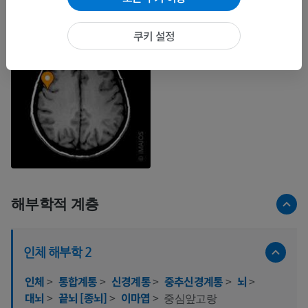
쿠키 설정
해부학적 계층
인체 해부학 2
인체
>
통합계통
>
신경계통
>
중추신경계통
>
뇌
>
대뇌
>
끝뇌 [종뇌]
>
이마엽
>
중심앞고랑