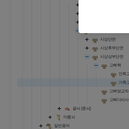
시상
시상후부
시상상부
시상뇌단면
시상단면
시상후부단면
시상상부단면
고삐핵
안쪽
가쪽
고삐맞교차
고삐다리사
끝뇌 [종뇌]
마름뇌
일반용어