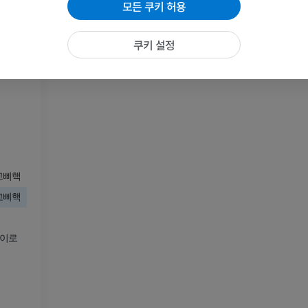
모든 쿠키 허용
MRI
프리미엄
쿠키 설정
말 - 발가락 및 발굽
삽화
프리미엄
말 - 머리
CT
고삐핵
프리미엄
고삐핵
말 - 치아
삽화
이로
무료