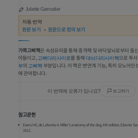
Juliette Garnodier
자동 번역
원문 보기
원문으로 정의 보기
가쪽고삐핵
은 속섬유띠를 통해 중격핵 및 바닥앞뇌로부터 들
아들이고,
를 통해
으로 투
고삐다리사이로
대뇌다리사이핵
의
부분입니다. 이 핵은 변연계 기능, 특히 모노아민
부
고삐핵
에 관여합니다.
이 번역에 오류가 있나요?
보고하기
참고문헌
Evans HE, de Lahunta A. Miller’s anatomy of the dog, 4th edition, Elsevier Sa
말
쥐
2012.