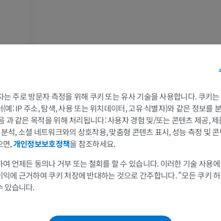
말 - 골학
쥐 - 전신
삽화
CT
프리미엄
무료
말 - 골학
방사선 사진
무료
 3자는 주로 방문자 측정을 위해 쿠키 또는 유사 기술을 사용합니다. 쿠키
예: IP 주소, 탐색, 사용 또는 위치데이터, 고유 식별자)와 같은 정보를
말 - 앞발목
음 과 같은 목적을 위해 처리됩니다: 사용자 경험 및/또는 콘텐츠 제공, 
CT
및 분석, 소셜 네트워크와의 상호작용, 맞춤형 콘텐츠 표시, 성능 측정 및 콘
프리미엄
으면,
개인정보보호정책
을 참조하세요.
여 언제든 동의나 거부 또는 철회를 할 수 있습니다. 이러한 기술 사용에
말 - 근육학
목]
이익에 근거하여 쿠키 저장에 반대하는 것으로 간주합니다. "모든 쿠키 
삽화
수 있습니다.
프리미엄
말 - 발굽