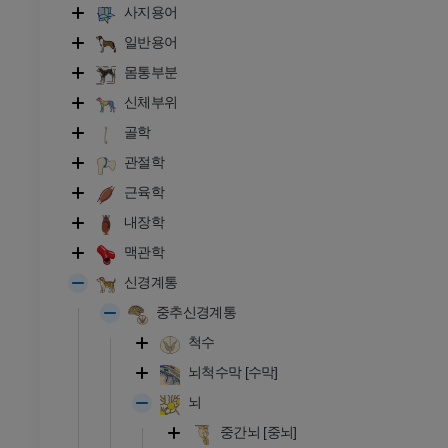
사지용어
일반용어
몸통부분
신체부위
골학
관절학
근육학
내장학
맥관학
신경계통
중추신경계통
척수
뇌척수막 [수막]
뇌
소
중간뇌 [중뇌]