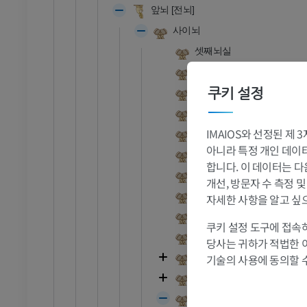
앞뇌 [전뇌]
- 머리 및 목
황소와 암소 - 일반 해부학
삽화
사이뇌
무료
셋째뇌실
셋째뇌실맥락조직
 - 흉부
소 - 골학
쿠키 설정
뇌활밑기관
삽화
뒤맞교차
프리미엄
IMAIOS와 선정된 제
맞교차밑기관
아니라 특정 개인 데이터(
뇌실사이구멍
- 복부 - 골반
합니다. 이 데이터는 다
시상아래고랑
개선, 방문자 수 측정 
시상사이붙음
자세한 사항을 알고 싶
시신경오목
쿠키 설정 도구에 접속하
 - 골학
신경뇌하수체오목 [깔때기오
당사는 귀하가 적법한 
 사진
시상하부
기술의 사용에 동의할 
시상밑부
시상뇌
 - 골학