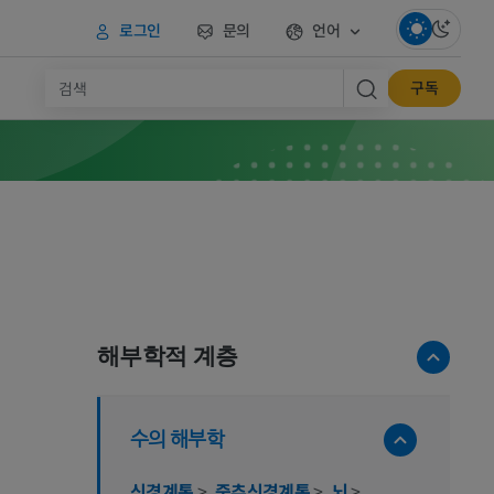
로그인
문의
언어
구독
해부학적 계층
수의 해부학
신경계통
>
중추신경계통
>
뇌
>