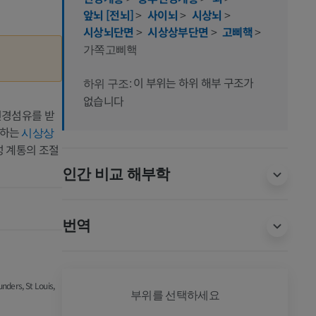
앞뇌 [전뇌]
>
사이뇌
>
시상뇌
>
시상뇌단면
>
시상상부단면
>
고삐핵
>
가쪽고삐핵
이 부위는 하위 해부 구조가
하위 구조:
없습니다
신경섬유를 받
사하는
시상상
성 계통의 조절
인간 비교 해부학
번역
unders, St Louis,
개 - 전
부위를 선택하세요