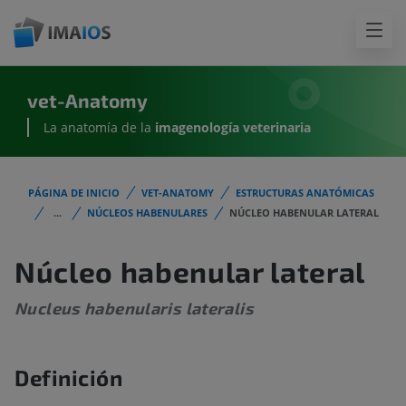
vet-Anatomy
La anatomía de la
imagenología
veterinaria
PÁGINA DE INICIO
VET-ANATOMY
ESTRUCTURAS ANATÓMICAS
...
NÚCLEOS HABENULARES
NÚCLEO HABENULAR LATERAL
Núcleo habenular lateral
Nucleus habenularis lateralis
Definición