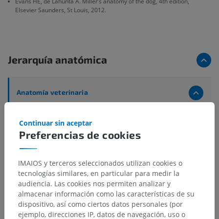
Evans HE, de Lahunta A. Miller’s anatomy of the dog, 4th edition,
Elsevier Saunders, St Louis, 2012.
Jerarquía anatómica
Anatomía veterinaria
Sistema nervioso
>
Sistema nervioso central
>
Encéfalo
>
Prosencéfalo; Cerebro anterior
>
Continuar sin aceptar
Diencéfalo
>
Talamencéfalo
>
Preferencias de cookies
Secciones del talamencéfalo
>
Secciones del epitálamo
>
Núcleos habenulares
>
Núcleo habenular lateral
IMAIOS y terceros seleccionados utilizan cookies o
tecnologías similares, en particular para medir la
Estructuras subyacentes:
No hay estructuras
audiencia. Las cookies nos permiten analizar y
subyacentes correspondientes para esta parte
almacenar información como las características de su
anatómica
dispositivo, así como ciertos datos personales (por
ejemplo, direcciones IP, datos de navegación, uso o