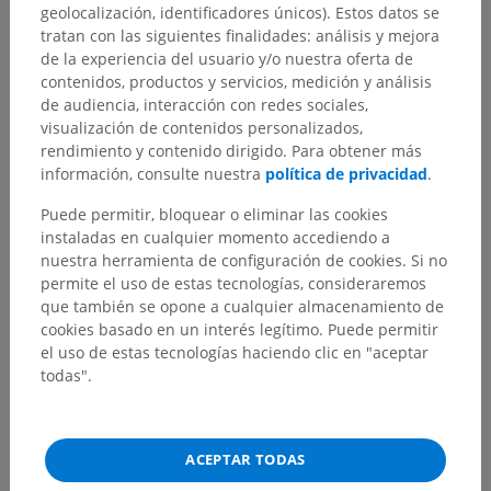
geolocalización, identificadores únicos). Estos datos se
tratan con las siguientes finalidades: análisis y mejora
de la experiencia del usuario y/o nuestra oferta de
Anatomía comparada en humanos
contenidos, productos y servicios, medición y análisis
de audiencia, interacción con redes sociales,
visualización de contenidos personalizados,
rendimiento y contenido dirigido. Para obtener más
Traducciones
información, consulte nuestra
política de privacidad
.
Puede permitir, bloquear o eliminar las cookies
instaladas en cualquier momento accediendo a
¿Ha detectado un error?
nuestra herramienta de configuración de cookies. Si no
permite el uso de estas tecnologías, consideraremos
No dude en sugerir una corrección, traducción o
que también se opone a cualquier almacenamiento de
mejora de contenido.
cookies basado en un interés legítimo. Puede permitir
el uso de estas tecnologías haciendo clic en "aceptar
Reportar un error
todas".
DESCARGAR LA APLICACIÓN
ACEPTAR TODAS