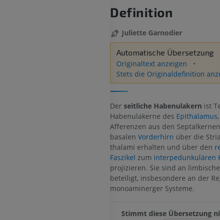
Definition
Juliette Garnodier
Automatische Übersetzung
Originaltext anzeigen
Stets die Originaldefinition an
Der
seitliche Habenulakern
ist T
Habenulakerne des
Epithalamus
Afferenzen aus den Septalkerne
basalen
Vorderhirn
über die Stri
thalami erhalten und über den
r
Faszikel
zum
interpedunkulären 
projizieren. Sie sind an limbisch
beteiligt, insbesondere an der Re
monoaminerger Systeme.
Stimmt diese Übersetzung ni