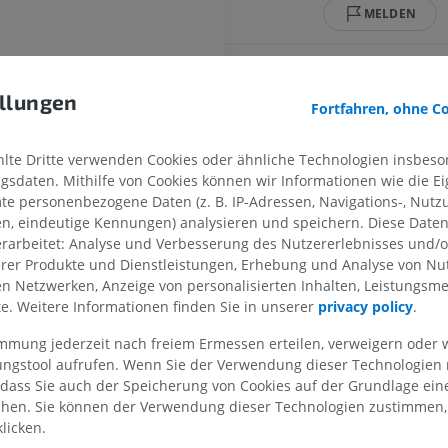
MELDEN
PFERD
MAUS
Referenzen
tten Ventrikels
llungen
Fortfahren, ohne C
Pferd - Osteologie
Die Maus - Mau
Evans HE, de Lahunta A. Miller’s anat
Abbildungen
Körper
4th edition, Elsevier Saunders, St Loui
CT
te Dritte verwenden Cookies oder ähnliche Technologien insbeson
PREMIUM
sdaten. Mithilfe von Cookies können wir Informationen wie die Ei
KOSTENLOS
te personenbezogene Daten (z. B. IP-Adressen, Navigations-, Nutz
ung
Pferd - Osteologie
en, eindeutige Kennungen) analysieren und speichern. Diese Date
Röntgenbilder
rarbeitet: Analyse und Verbesserung des Nutzererlebnisses und/
KOSTENLOS
erer Produkte und Dienstleistungen, Erhebung und Analyse von Nu
ushälften
len Netzwerken, Anzeige von personalisierten Inhalten, Leistungs
lte. Weitere Informationen finden Sie in unserer
privacy policy
.
Pferd – Karpalgelenk
CT
parung
immung jederzeit nach freiem Ermessen erteilen, verweigern oder 
PREMIUM
lungstool aufrufen. Wenn Sie der Verwendung dieser Technologien
 dass Sie auch der Speicherung von Cookies auf der Grundlage ein
Pferd – Myologie
chen. Sie können der Verwendung dieser Technologien zustimmen, 
Abbildungen
licken.
PREMIUM