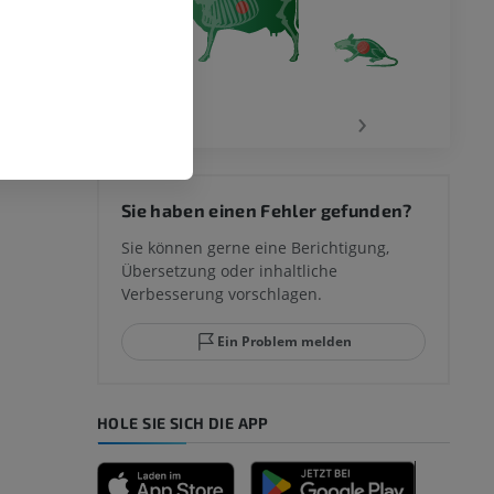
‹
›
Sie haben einen Fehler gefunden?
Sie können gerne eine Berichtigung,
Übersetzung oder inhaltliche
Verbesserung vorschlagen.
Ein Problem melden
HOLE SIE SICH DIE APP