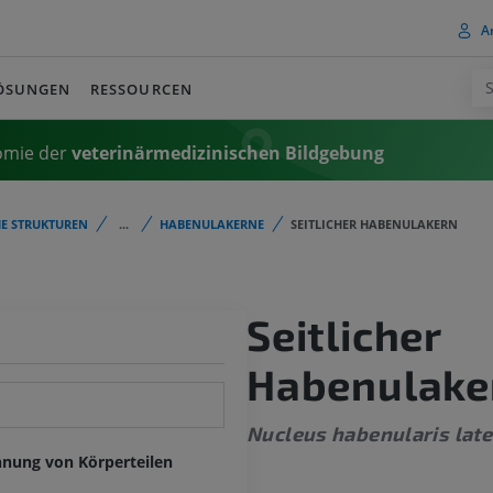
A
ÖSUNGEN
RESSOURCEN
omie der
veterinärmedizinischen Bildgebung
E STRUKTUREN
...
HABENULAKERNE
SEITLICHER HABENULAKERN
Seitlicher
Habenulake
Nucleus habenularis late
hnung von Körperteilen