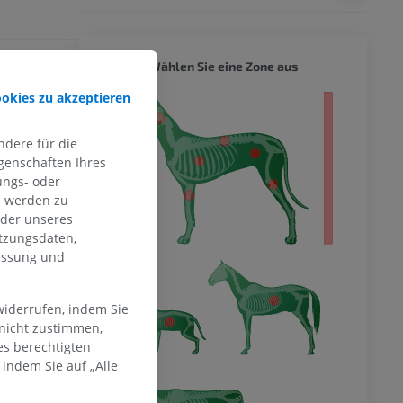
HUND -
Wählen Sie eine Zone aus
ookies zu akzeptieren
s - der ganze
omy of the dog,
s, 2012.
dere für die
genschaften Ihres
ungs- oder
n werden zu
oder unseres
tzungsdaten,
messung und
widerrufen, indem Sie
 nicht zustimmen,
es berechtigten
indem Sie auf „Alle