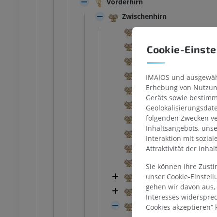
Vorderhirn
Zwischenhirn
Dritter Ventrikel
RIND
Aderhautgewebe des dri
Cookie-Einste
 Kopf und Hals
Rind - Allgemeine Anatomie
Subfornikalorgan
Abbildungen
Kaudale Kommissur
IMAIOS und ausgewähl
UM
KOSTENLOS
Erhebung von Nutzung
Subkommissuralorgan
Geräts sowie bestimm
Interventrikuläre Öffn
– Thorax
Rind - Osteologie
Geolokalisierungsdat
Abbildungen
Hypothalamusfurche
folgenden Zwecken ve
UM
PREMIUM
Inhaltsangebots, uns
Verbindung der Thalam
Interaktion mit sozia
Optische Aussparung
Attraktivität der Inha
- Abdomen - Becken
Neurohypophysenauss
Sie können Ihre Zust
UM
Hypothalamus
unser Cookie-Einstel
gehen wir davon aus,
Subthalamus
osteologie
Interesses widerspre
nbilder
Thalamencephalon
Cookies akzeptieren“ k
UM