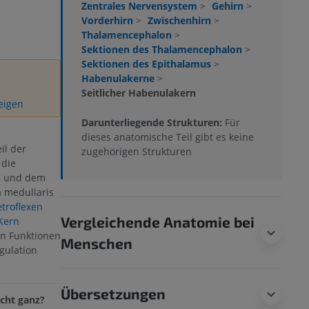
Zentrales Nervensystem
>
Gehirn
>
Vorderhirn
>
Zwischenhirn
>
Thalamencephalon
>
Sektionen des Thalamencephalon
>
Sektionen des Epithalamus
>
Habenulakerne
>
Seitlicher Habenulakern
zeigen
Darunterliegende Strukturen:
Für
dieses anatomische Teil gibt es keine
eil der
zugehörigen Strukturen
, die
n und dem
a medullaris
etroflexen
Vergleichende Anatomie bei
Kern
en Funktionen
Menschen
gulation
Übersetzungen
cht ganz?