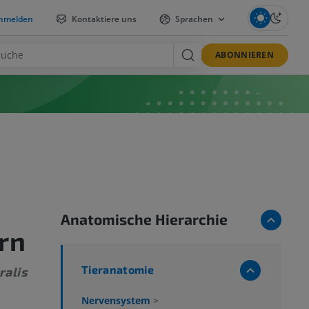
nmelden
Kontaktiere uns
Sprachen
ABONNIEREN
Anatomische Hierarchie
rn
Tieranatomie
ralis
Nervensystem
>