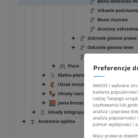
Błona włóknisto-m
Utkanie podśluzo
Błona śluzowa
Gruczoły oskrzelo
Oskrzele główne prawe
Oskrzele główne lewe
Chrząstki oskrzeli
Płuca
Preferencje d
Klatka piersiowa
Układ moczowy
IMAIOS i wybrane stro
badania popularności 
Układy narządów płciowych
rodzaj Twojego urządz
KOSTKA-STOPA
Jama brzuszna i miednicy
użytkowania lub geolo
analiza i poprawa doś
Układy integrujące
MRI stawu
MRI stawu skokowego
analiza popularności 
Anatomia ogólna
owego
RM
pomiar wydajności i a
PREMIUM
Masz prawo w dowolny
UM