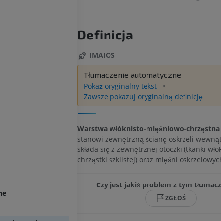
Definicja
IMAIOS
Tłumaczenie automatyczne
Pokaż oryginalny tekst
Zawsze pokazuj oryginalną definicję
Warstwa włóknisto-mięśniowo-chrzęstna
stanowi zewnętrzną ścianę oskrzeli wewnąt
składa się z zewnętrznej otoczki (tkanki włók
chrząstki szklistej) oraz mięśni oskrzelowyc
Czy jest jakiś problem z tym tłumac
ne
ZGŁOŚ