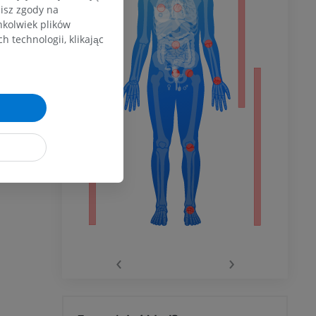
zisz zgody na
dolnej
hkolwiek plików
 technologii, klikając
olnej
wu
wu
‹
›
 kolana