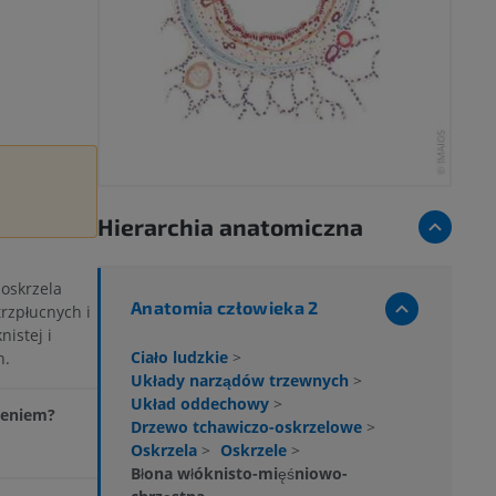
Hierarchia anatomiczna
oskrzela
Anatomia człowieka 2
rzpłucnych i
nistej i
Ciało ludzkie
>
h.
Układy narządów trzewnych
>
Układ oddechowy
>
zeniem?
Drzewo tchawiczo-oskrzelowe
>
Oskrzela
>
Oskrzele
>
Błona włóknisto-mięśniowo-