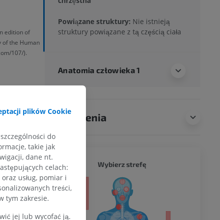
chrzęstna
Powiązane struktury:
Nie istnieją
struktury powiązane z tą częścią ciała
n edition of
y of the Human
com/107/).
Anatomia człowieka 1
ptacji plików Cookie
Tłumaczenia
 szczególności do
rmacje, takie jak
igacji, dane nt.
CAŁY O
Wybierz strefę
następujących celach:
oraz usług, pomiar i
a
sonalizowanych treści,
w tym zakresie.
ć jej lub wycofać ją.