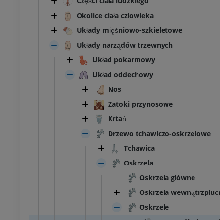
Części ciała ludzkiego
Okolice ciała człowieka
Układy mięśniowo-szkieletowe
Układy narządów trzewnych
Układ pokarmowy
Układ oddechowy
Nos
Zatoki przynosowe
Krtań
Drzewo tchawiczo-oskrzelowe
Tchawica
Oskrzela
Oskrzela główne
Oskrzela wewnątrzpłuc
Oskrzele