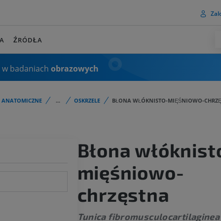
Zalo
A
ŹRÓDŁA
 w badaniach
obrazowych
I ANATOMICZNE
...
OSKRZELE
BŁONA WŁÓKNISTO-MIĘŚNIOWO-CHRZ
Błona włóknist
mięśniowo-
chrzęstna
Tunica fibromusculocartilaginea