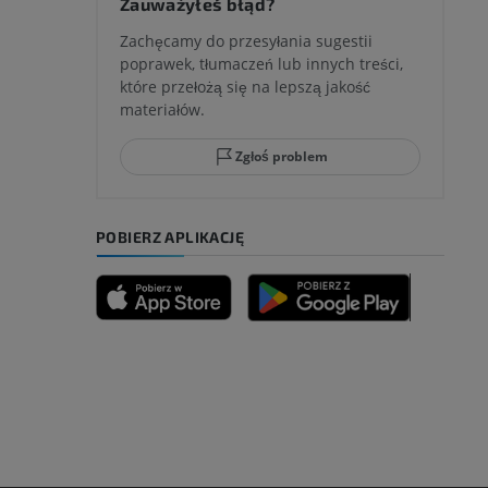
Zauważyłeś błąd?
Zachęcamy do przesyłania sugestii
poprawek, tłumaczeń lub innych treści,
które przełożą się na lepszą jakość
ci stępu
materiałów.
Zgłoś problem
ia
POBIERZ APLIKACJĘ
zyny dolnej
 nogi