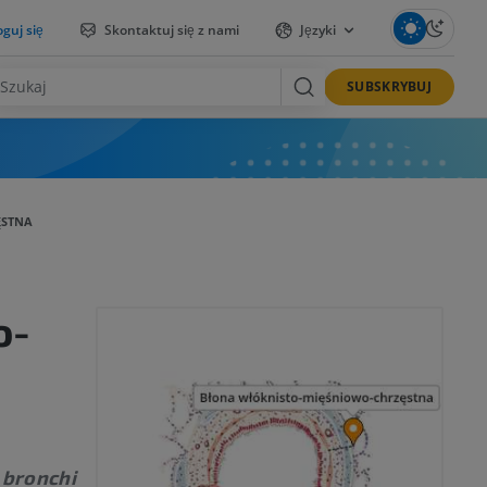
guj się
Skontaktuj się z nami
Języki
SUBSKRYBUJ
ĘSTNA
o-
 bronchi