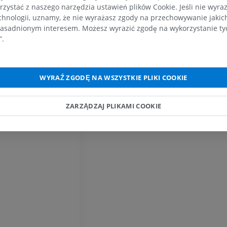
rzystać z naszego narzędzia ustawień plików Cookie. Jeśli nie wyra
RM obojczyka
RTG kończyny 
chnologii, uznamy, że nie wyrażasz zgody na przechowywanie jakic
RM
Radiografia
asadnionym interesem. Możesz wyrazić zgodę na wykorzystanie tych
PREMIUM
ZA DARMO
”.
RM nadgarstka
RM kończyny d
RM
RM
WYRAŹ ZGODĘ NA WSZYSTKIE PLIKI COOKIE
PREMIUM
PREMIUM
ZARZĄDZAJ PLIKAMI COOKIE
RM łokcia
Obraz MRI sta
RM
biodrowego
RM
PREMIUM
PREMIUM
RM dłoni
RM
Obraz MRI sta
kolanowego
PREMIUM
RM
PREMIUM
RTG kończyny górnej
Radiografia
Artrografia TK
PREMIUM