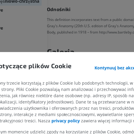
ięśniowo-chrzęstna
Odnośniki
we
This definition incorporates text from a public domai
Gray's Anatomy (20th U.S. edition of Gray's Anatom
we
Body, published in 1918 – from http://www.bartleby.
Galeria
otyczące plików Cookie
Kontynuuj bez akce
ny trzecie korzystają z plików Cookie lub podobnych technologii, w
strony. Pliki Cookie pozwalają nam analizować i przechowywać info
enia, jak również niektóre dane osobowe (np. adresy IP, sposób naw
KOŃCZYNA GÓRNA
KOŃCZYNA DOLNA
kalizacji, identyfikatory jednostkowe). Dane te są przetwarzane w 
wiadczenia użytkownika i oferowanych przez nas treści, produktów 
RM kończyny górnej
Kończyna doln
strony, interakcje z mediami społecznościowymi, wyświetlanie sper
RM
Ilustracje
trakcyjności treści. Nasza
privacy policy
zawiera więcej informacji 
PREMIUM
PREMIUM
m momencie udzielić zgody na korzystanie z plików Cookie, odmówi