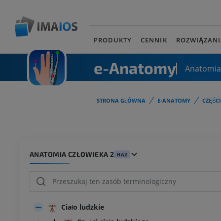
PRODUKTY
CENNIK
ROZWIĄZANI
e-Anatomy
Anatomia
STRONA GŁÓWNA
E-ANATOMY
CZĘŚC
ANATOMIA CZŁOWIEKA 2
HA2
Ciało ludzkie