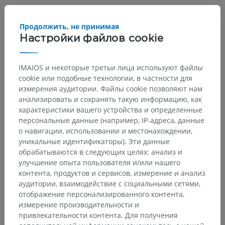
Продолжить, не принимая
Настройки файлов cookie
IMAIOS и некоторые третьи лица используют файлы
cookie или подобные технологии, в частности для
измерения аудитории. Файлы cookie позволяют нам
анализировать и сохранять такую информацию, как
характеристики вашего устройства и определенные
персональные данные (например, IP-адреса, данные
Анатомическая иерархия
о навигации, использовании и местонахождении,
уникальные идентификаторы). Эти данные
обрабатываются в следующих целях: анализ и
улучшение опыта пользователя и/или нашего
Анатомия человека 2
контента, продуктов и сервисов, измерение и анализ
аудитории, взаимодействие с социальными сетями,
Человеческое тело
>
Systemata visceralia
>
отображение персонализированного контента,
Дыхательная система
>
измерение производительности и
Трахеобронхиальное дерево
>
Бронхи
>
привлекательности контента. Для получения
Bronchus
>
Tunica fibromusculocartilaginea bronchi