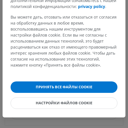
дополнительной информации ознакомьтесь с нашей
политикой конфиденциальности:
privacy policy
.
Основные структуры:
Нет анатомических терминов,
относящихся к этой части тела
Вы можете дать, отозвать или отказаться от согласия
на обработку данных в любое время,
воспользовавшись нашим инструментом для
Анатомия человека 1
настройки файлов cookie. Если вы не согласны с
использованием данных технологий, это будет
расцениваться как отказ от имеющего правомерный
интерес хранения любых файлов cookie. Чтобы дать
Переводы
согласие на использование этих технологий,
нажмите кнопку «Принять все файлы cookie».
Заметили ошибку?
ПРИНЯТЬ ВСЕ ФАЙЛЫ COOKIE
Не стесняйтесь предложить поправку, свою версию
перевода или решение по улучшению контента.
НАСТРОЙКИ ФАЙЛОВ COOKIE
Сообщить об ошибке