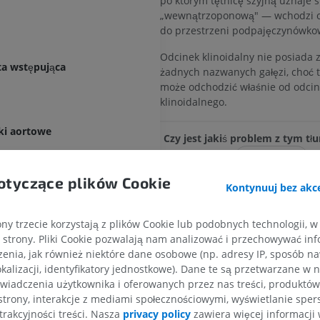
po którym tętnicę szyjną uznaje s
„wewnątrzoponową" — wchodzi 
do przestrzeni podpajęczynówko
Odcinek klinoidalny nie posiada 
ta wstępująca
żadnych nazwanych gałęzi, choć t
może odchodzić właśnie od odci
klinoidalnego.
bki aortowe
Czy jest jakiś problem z tym t
y
ZGŁOŚ
otyczące plików Cookie
Kontynuuj bez akce
Odnośniki
nej (Tętnica szyjna wspólna)
ny trzecie korzystają z plików Cookie lub podobnych technologii, w
This definition incorporates text from th
 szyjnej
strony. Pliki Cookie pozwalają nam analizować i przechowywać info
website - Wikipedia: The free encyclopedi
enia, jak również niektóre dane osobowe (np. adresy IP, sposób naw
nętrzna
22). FL: Wikimedia Foundation, Inc. Retr
KOŃCZYNA GÓRNA
KOŃCZYNA DOLNA
kalizacji, identyfikatory jednostkowe). Dane te są przetwarzane w 
2004, from
http://www.wikipedia.org
wnętrzna
wiadczenia użytkownika i oferowanych przez nas treści, produktów 
https://operativeneurosurgery.com/dok
strony, interakcje z mediami społecznościowymi, wyświetlanie sper
cy szyjnej wewnętrznej (wg Bouthilliera)
RM kończyny górnej
Kończyna doln
id=internal_carotid_artery_c4_segment
trakcyjności treści. Nasza
privacy policy
zawiera więcej informacji 
RM
Ilustracje