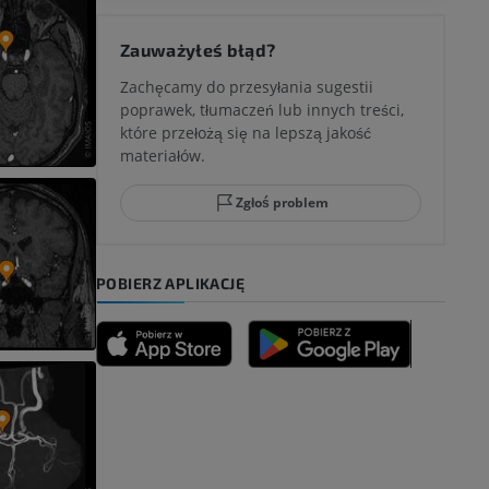
 kolana
Zauważyłeś błąd?
Zachęcamy do przesyłania sugestii
poprawek, tłumaczeń lub innych treści,
które przełożą się na lepszą jakość
ci stępu
materiałów.
Zgłoś problem
ia
POBIERZ APLIKACJĘ
zyny dolnej
 nogi