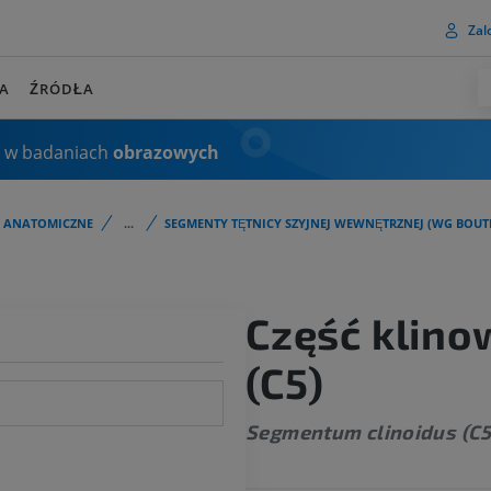
Zalo
A
ŹRÓDŁA
 w badaniach
obrazowych
I ANATOMICZNE
...
SEGMENTY TĘTNICY SZYJNEJ WEWNĘTRZNEJ (WG BOUTH
Część klino
(C5)
Segmentum clinoidus (C5