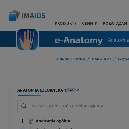
PRODUKTY
CENNIK
ROZWIĄZANI
e-Anatomy
Anatomia
STRONA GŁÓWNA
E-ANATOMY
CZĘŚC
ANATOMIA CZŁOWIEKA 1
HA1
Anatomia ogólna