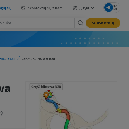
guj się
Skontaktuj się z nami
Języki
SUBSKRYBUJ
ILLIERA)
CZĘŚĆ KLINOWA (C5)
wa
)