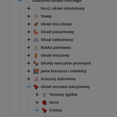
Anatomia układu kostnego
Kości; układ szkieletowy
Stawy
Układ mięśniowy
Układ pokarmowy
Układ oddechowy
Klatka piersiowa
Układ moczowy
Układy narządów płciowych
Jama brzuszna i miednicy
Gruczoły dokrewne
Układ sercowo-naczyniowy
Terminy ogólne
Serce
Tętnice