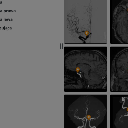
wa
Radiografia
Artrografia TK
wa prawa
PREMIUM
Artrogram TK
a lewa
PREMIUM
Kończyna górna
pująca
Ilustracje
RM kostki i koś
PREMIUM
RM
PREMIUM
Arteriografia kończyny
górnej
Angiografia
RM przodostop
RM
ZA DARMO
PREMIUM
Projekt Obrazowanie
Człowieka
Obraz CTA końc
Fotografia
TK
PREMIUM
PREMIUM
Tętnice i kości
TK