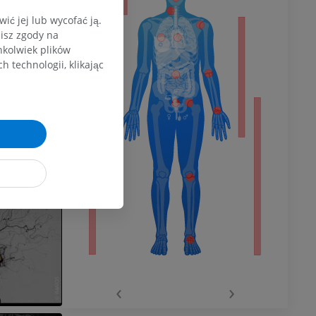
ć jej lub wycofać ją.
zisz zgody na
dolnej
hkolwiek plików
 technologii, klikając
olnej
wu
wu
‹
›