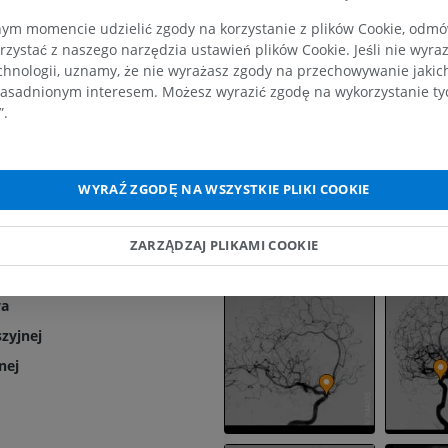
jna (C1)
PREMIUM
PREMIUM
m momencie udzielić zgody na korzystanie z plików Cookie, odmówi
ista (C2)
rzystać z naszego narzędzia ustawień plików Cookie. Jeśli nie wyra
Galeria
zarpana (C3)
RM obojczyka
RTG kończyny 
chnologii, uznamy, że nie wyrażasz zgody na przechowywanie jakic
RM
Radiografia
asadnionym interesem. Możesz wyrazić zgodę na wykorzystanie tych
ista (C4)
”.
PREMIUM
ZA DARMO
nowa (C5)
czny (nadklinowy) – C6
RM nadgarstka
RM kończyny d
RM
RM
ąca (C7)
WYRAŹ ZGODĘ NA WSZYSTKIE PLIKI COOKIE
PREMIUM
PREMIUM
na; część szyjna
ZARZĄDZAJ PLIKAMI COOKIE
RM łokcia
Obraz MRI sta
RM
biodrowego
RM
PREMIUM
wa
PREMIUM
szyjnej
RM dłoni
nej
RM
Obraz MRI sta
kolanowego
PREMIUM
RM
PREMIUM
RTG kończyny górnej