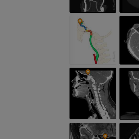
ZA DARMO
Arteriografia 
dolnej
Angiografia
ZA DARMO