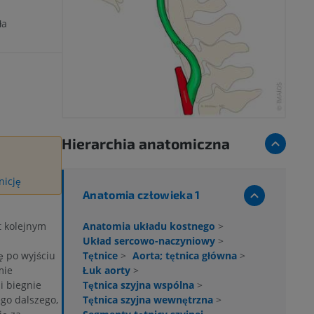
ła
Hierarchia anatomiczna
nicję
Anatomia człowieka 1
Anatomia układu kostnego
>
st kolejnym
Układ sercowo-naczyniowy
>
Tętnice
>
Aorta; tętnica główna
>
ę po wyjściu
Łuk aorty
>
mie
Tętnica szyjna wspólna
>
i biegnie
Tętnica szyjna wewnętrzna
>
go dalszego,