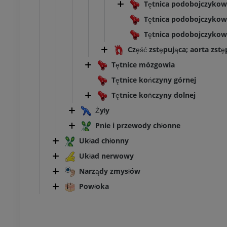
Tętnica podobojczyko
skokowego i stopy
TK
Tętnica podobojczyko
PREMIUM
Tętnica podobojczykow
Część zstępująca; aorta zstę
Tętnice mózgowia
Tętnice kończyny górnej
Tętnice kończyny dolnej
Żyły
Pnie i przewody chłonne
Układ chłonny
Układ nerwowy
Narządy zmysłów
Powłoka