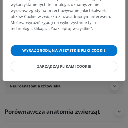
Ciało ludzkie
>
Układy integrujące
>
wykorzystanie tych technologii, uznamy, że nie
Układ nerwowy
>
Centralny system nerwowy
>
wyrażasz zgody na przechowywanie jakichkolwiek
Rdzeń kręgowy
>
Słup szary
>
plików Cookie w związku z uzasadnionym interesem.
Słup boczny, słup pośredni
>
Możesz wyrazić zgodę na wykorzystanie tych
Istota pośrednia środkowa
technologii, klikając „Zaakceptuj wszystkie”.
Powiązane struktury:
Jądro piersiowe tylne ; jądro piersiowe grzbietowe
WYRAŹ ZGODĘ NA WSZYSTKIE PLIKI COOKIE
ZARZĄDZAJ PLIKAMI COOKIE
Anatomia człowieka 1
Neuroanatomia człowieka
Porównawcza anatomia zwierząt