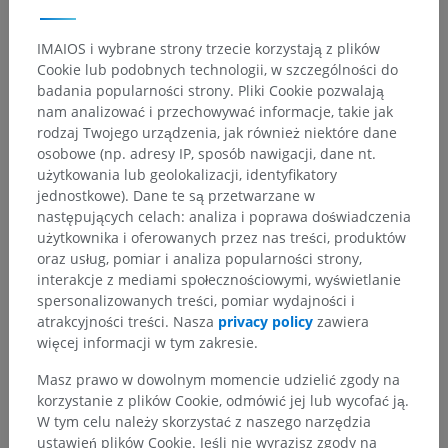
IMAIOS i wybrane strony trzecie korzystają z plików
Galeria
Cookie lub podobnych technologii, w szczególności do
badania popularności strony. Pliki Cookie pozwalają
nam analizować i przechowywać informacje, takie jak
rodzaj Twojego urządzenia, jak również niektóre dane
osobowe (np. adresy IP, sposób nawigacji, dane nt.
użytkowania lub geolokalizacji, identyfikatory
jednostkowe). Dane te są przetwarzane w
następujących celach: analiza i poprawa doświadczenia
użytkownika i oferowanych przez nas treści, produktów
oraz usług, pomiar i analiza popularności strony,
interakcje z mediami społecznościowymi, wyświetlanie
spersonalizowanych treści, pomiar wydajności i
atrakcyjności treści. Nasza
privacy policy
zawiera
więcej informacji w tym zakresie.
Hierarchia anatomiczna
Masz prawo w dowolnym momencie udzielić zgody na
korzystanie z plików Cookie, odmówić jej lub wycofać ją.
W tym celu należy skorzystać z naszego narzędzia
Anatomia człowieka 2
ustawień plików Cookie. Jeśli nie wyrazisz zgody na