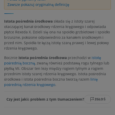
Zawsze pokazuj oryginalną definicję
Istota pośrednia środkowa
składa się z istoty szarej
otaczającej kanał środkowy rdzenia kręgowego i odpowiada
płytce Rexeda X. Dzieli się ona na spoidło grzbietowe i spoidło
brzuszne, położone odpowiednio za kanałem środkowym i
przed nim. Spoidła te łączą istotę szarą prawej i lewej połowy
rdzenia kręgowego.
Bocznie
istota pośrednia środkowa
przechodzi w
istotę
pośrednią boczną
, zwaną również podstawą rogu tylnego lub
płytką VII. Obszar ten leży między rogiem tylnym a rogiem
przednim istoty szarej rdzenia kręgowego. Istota pośrednia
środkowa i istota pośrednia boczna tworzą razem
linię
pośrednią rdzenia kręgowego
.
Czy jest jakiś problem z tym tłumaczeniem?
ZGŁOŚ