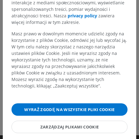
interakcje z mediami społecznościowymi, wyświetlanie
Zauważyłeś błąd?
spersonalizowanych treści, pomiar wydajności i
Zachęcamy do przesyłania sugestii poprawek,
atrakcyjności treści. Nasza
privacy policy
zawiera
tłumaczeń lub innych treści, które przełożą się na
więcej informacji w tym zakresie.
lepszą jakość materiałów.
Masz prawo w dowolnym momencie udzielić zgody na
korzystanie z plików Cookie, odmówić jej lub wycofać ją.
Zgłoś problem
W tym celu należy skorzystać z naszego narzędzia
ustawień plików Cookie. Jeśli nie wyrazisz zgody na
wykorzystanie tych technologii, uznamy, że nie
POBIERZ APLIKACJĘ
wyrażasz zgody na przechowywanie jakichkolwiek
plików Cookie w związku z uzasadnionym interesem.
Możesz wyrazić zgodę na wykorzystanie tych
technologii, klikając „Zaakceptuj wszystkie”.
WYRAŹ ZGODĘ NA WSZYSTKIE PLIKI COOKIE
ZARZĄDZAJ PLIKAMI COOKIE