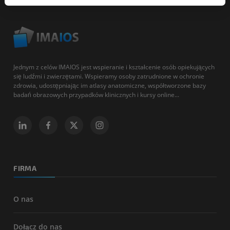
Jednym z celów IMAIOS jest wspieranie i kształcenie osób opiekujących
się ludźmi i zwierzętami. Wspieramy osoby zatrudnione w ochronie
zdrowia, udostępniając im atlasy anatomiczne, współtworzone bazy
badań obrazowych przypadków klinicznych i kursy online...
FIRMA
O nas
Dołącz do nas