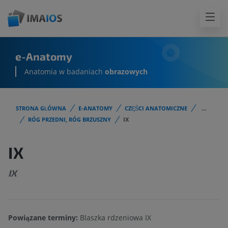
e-Anatomy
Anatomia w badaniach
obrazowych
STRONA GŁÓWNA
E-ANATOMY
CZĘŚCI ANATOMICZNE
...
RÓG PRZEDNI, RÓG BRZUSZNY
IX
IX
IX
Powiązane terminy:
Blaszka rdzeniowa IX