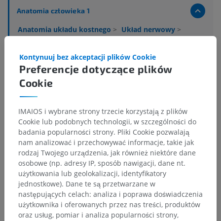
Anatomia człowieka 1
Anatomia układu kostnego
>
Układ nerwowy
>
Centralny system nerwowy
>
Rdzeń kręgowy
>
Substancja szara
>
Słup szary
>
Kontynuuj bez akceptacji plików Cookie
Słup przedni, Słup brzuszny
>
Preferencje dotyczące plików
Róg przedni, róg brzuszny
>
IX
Cookie
Powiązane struktury:
Nie istnieją struktury powiązane
z tą częścią ciała
IMAIOS i wybrane strony trzecie korzystają z plików
Cookie lub podobnych technologii, w szczególności do
badania popularności strony. Pliki Cookie pozwalają
Neuroanatomia człowieka
nam analizować i przechowywać informacje, takie jak
rodzaj Twojego urządzenia, jak również niektóre dane
osobowe (np. adresy IP, sposób nawigacji, dane nt.
użytkowania lub geolokalizacji, identyfikatory
Tłumaczenia
jednostkowe). Dane te są przetwarzane w
następujących celach: analiza i poprawa doświadczenia
użytkownika i oferowanych przez nas treści, produktów
oraz usług, pomiar i analiza popularności strony,