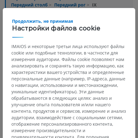
Передний столб
>
Передний рог
>
IX
Основные структуры:
Нет анатомических терминов,
Продолжить, не принимая
относящихся к этой части тела
Настройки файлов cookie
IMAIOS и некоторые третьи лица используют файлы
Нейроанатомия человека
cookie или подобные технологии, в частности для
измерения аудитории. Файлы cookie позволяют нам
анализировать и сохранять такую информацию, как
характеристики вашего устройства и определенные
Переводы
персональные данные (например, IP-адреса, данные
о навигации, использовании и местонахождении,
уникальные идентификаторы). Эти данные
обрабатываются в следующих целях: анализ и
Заметили ошибку?
улучшение опыта пользователя и/или нашего
контента, продуктов и сервисов, измерение и анализ
Не стесняйтесь предложить поправку, свою версию
аудитории, взаимодействие с социальными сетями,
перевода или решение по улучшению контента.
отображение персонализированного контента,
измерение производительности и
Сообщить об ошибке
привлекательности контента. Для получения