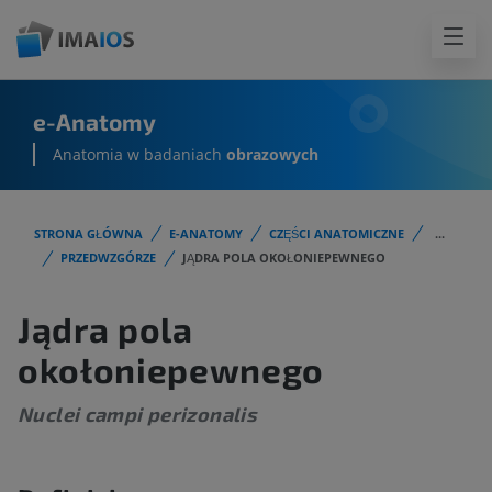
e-Anatomy
Anatomia w badaniach
obrazowych
STRONA GŁÓWNA
E-ANATOMY
CZĘŚCI ANATOMICZNE
...
PRZEDWZGÓRZE
JĄDRA POLA OKOŁONIEPEWNEGO
Jądra pola
okołoniepewnego
Nuclei campi perizonalis