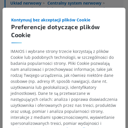
Układ nerwowy
>
Centralny system nerwowy
>
Mózg
>
Mózg
>
Międzymózgowie
>
Przedwzgórze
>
Jądra pola okołoniepewnego
Kontynuuj bez akceptacji plików Cookie
Preferencje dotyczące plików
Powiązane struktury:
Nie istnieją struktury powiązane
z tą częścią ciała
Cookie
IMAIOS i wybrane strony trzecie korzystają z plików
Neuroanatomia człowieka
Cookie lub podobnych technologii, w szczególności do
badania popularności strony. Pliki Cookie pozwalają
nam analizować i przechowywać informacje, takie jak
rodzaj Twojego urządzenia, jak również niektóre dane
Tłumaczenia
osobowe (np. adresy IP, sposób nawigacji, dane nt.
użytkowania lub geolokalizacji, identyfikatory
jednostkowe). Dane te są przetwarzane w
następujących celach: analiza i poprawa doświadczenia
użytkownika i oferowanych przez nas treści, produktów
Zauważyłeś błąd?
oraz usług, pomiar i analiza popularności strony,
Zachęcamy do przesyłania sugestii poprawek,
interakcje z mediami społecznościowymi, wyświetlanie
tłumaczeń lub innych treści, które przełożą się na
spersonalizowanych treści, pomiar wydajności i
lepszą jakość materiałów.