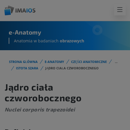
e-Anatomy
Anatomia w badaniach
obrazowych
STRONA GŁÓWNA
E-ANATOMY
CZĘŚCI ANATOMICZNE
...
ISTOTA SZARA
JĄDRO CIAŁA CZWOROBOCZNEGO
Jądro ciała
czworobocznego
Nuclei corporis trapezoidei