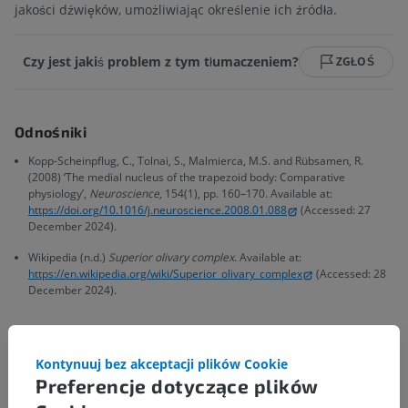
jakości dźwięków, umożliwiając określenie ich źródła.
Czy jest jakiś problem z tym tłumaczeniem?
ZGŁOŚ
Odnośniki
Kopp-Scheinpflug, C., Tolnai, S., Malmierca, M.S. and Rübsamen, R.
(2008) ‘The medial nucleus of the trapezoid body: Comparative
physiology’,
Neuroscience
, 154(1), pp. 160–170. Available at:
https://doi.org/10.1016/j.neuroscience.2008.01.088
(Accessed: 27
December 2024).
Wikipedia (n.d.)
Superior olivary complex
. Available at:
https://en.wikipedia.org/wiki/Superior_olivary_complex
(Accessed: 28
December 2024).
Kontynuuj bez akceptacji plików Cookie
Hierarchia anatomiczna
Preferencje dotyczące plików