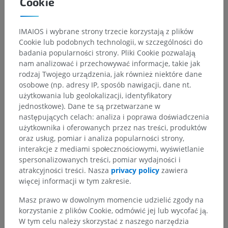
Cookie
Anatomia człowieka 2
IMAIOS i wybrane strony trzecie korzystają z plików
Cookie lub podobnych technologii, w szczególności do
Anatomia człowieka 1
badania popularności strony. Pliki Cookie pozwalają
nam analizować i przechowywać informacje, takie jak
Anatomia układu kostnego
>
Układ nerwowy
>
rodzaj Twojego urządzenia, jak również niektóre dane
Centralny system nerwowy
>
Mózg
>
osobowe (np. adresy IP, sposób nawigacji, dane nt.
Tyłomózgowie
>
użytkowania lub geolokalizacji, identyfikatory
Tyłomózgowie wtórnego; Most i móżdżek
>
Most
>
jednostkowe). Dane te są przetwarzane w
Nakrywka mostu
>
Istota szara
>
następujących celach: analiza i poprawa doświadczenia
Jądro ciała czworobocznego
użytkownika i oferowanych przez nas treści, produktów
oraz usług, pomiar i analiza popularności strony,
Powiązane struktury:
interakcje z mediami społecznościowymi, wyświetlanie
Jądro przednie ciała czworobocznego; jądro brzuszne
spersonalizowanych treści, pomiar wydajności i
ciała czworobocznego
atrakcyjności treści. Nasza
privacy policy
zawiera
Jądro boczne ciała trapezu
więcej informacji w tym zakresie.
Medial jądro ciała trapezu
Masz prawo w dowolnym momencie udzielić zgody na
korzystanie z plików Cookie, odmówić jej lub wycofać ją.
W tym celu należy skorzystać z naszego narzędzia