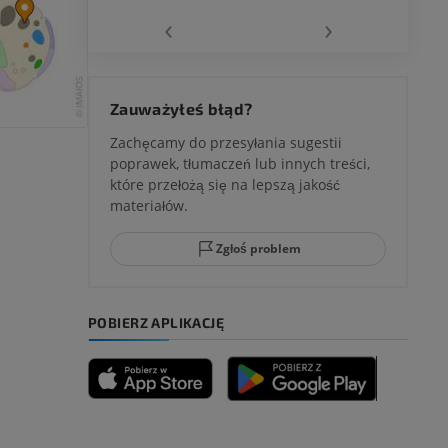
‹
›
 kolana
Zauważyłeś błąd?
Zachęcamy do przesyłania sugestii
poprawek, tłumaczeń lub innych treści,
które przełożą się na lepszą jakość
ci stępu
materiałów.
Zgłoś problem
ia
POBIERZ APLIKACJĘ
zyny dolnej