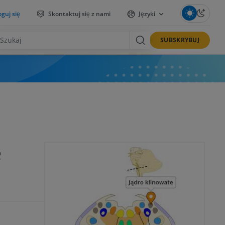
guj się
Skontaktuj się z nami
Języki
SUBSKRYBUJ
e