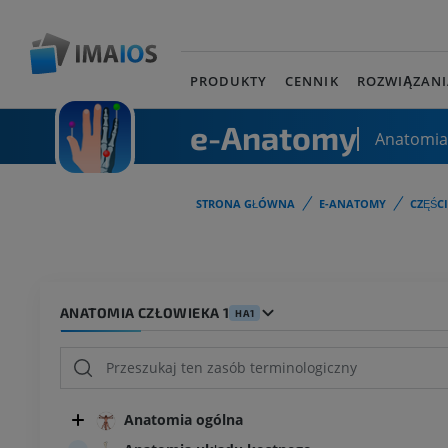
PRODUKTY
CENNIK
ROZWIĄZANI
e-Anatomy
Anatomia
STRONA GŁÓWNA
E-ANATOMY
CZĘŚC
ANATOMIA CZŁOWIEKA 1
HA1
Anatomia ogólna