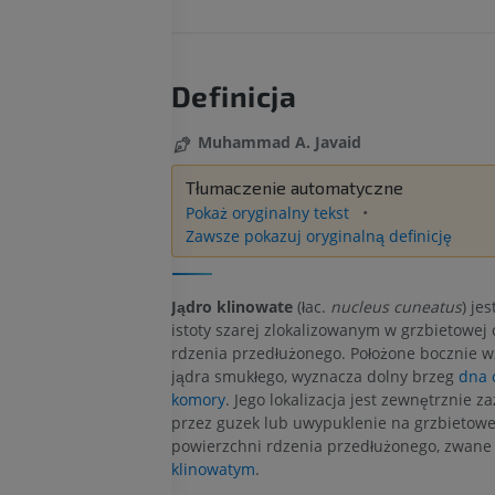
Definicja
Muhammad A. Javaid
Tłumaczenie automatyczne
Pokaż oryginalny tekst
Zawsze pokazuj oryginalną definicję
Jądro klinowate
(łac.
nucleus cuneatus
) je
istoty szarej zlokalizowanym w grzbietowej 
rdzenia przedłużonego. Położone bocznie 
jądra smukłego, wyznacza dolny brzeg
dna 
komory
. Jego lokalizacja jest zewnętrznie 
przez guzek lub uwypuklenie na grzbietowe
powierzchni rdzenia przedłużonego, zwan
klinowatym
.