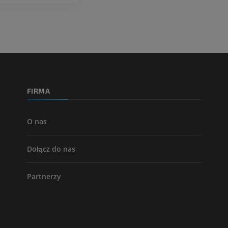
Tętnice i kości
TK
ZA DARMO
Arteriografia 
dolnej
Angiografia
FIRMA
ZA DARMO
O nas
Dołącz do nas
Partnerzy