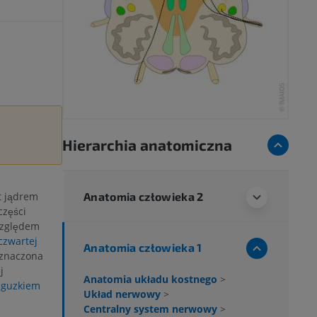
Hierarchia anatomiczna
Anatomia człowieka 2
st jądrem
części
względem
czwartej
Anatomia człowieka 1
zaznaczona
j
Anatomia układu kostnego
>
e
guzkiem
Układ nerwowy
>
Centralny system nerwowy
>