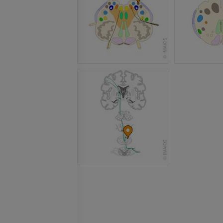
kolanowego
PREMIUM
RM
PREMIUM
RTG kończyny górnej
Radiografia
Artrografia TK
PREMIUM
Artrogram TK
PREMIUM
Kończyna górna
Ilustracje
RM kostki i koś
PREMIUM
RM
PREMIUM
Arteriografia kończyny
górnej
Angiografia
RM przodostop
RM
ZA DARMO
PREMIUM
Projekt Obrazowanie
Człowieka
Obraz CTA końc
Fotografia
TK
PREMIUM
PREMIUM