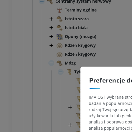
Centralny system nerwowy
Terminy ogólne
Istota szara
Istota biała
Opony (mózgu)
Rdzeń kręgowy
Rdzeń kręgowy
Mózg
Tyłomózgowie
Preferencje d
Cechy zewnętrzne
Cechy wewnętrzne
IMAIOS i wybrane stro
Rdzeniomózgowie, rdze
badania popularności 
Tyłomózgowie wtórnego
rodzaj Twojego urządz
użytkowania lub geolo
Wstęga przyśrodkowa
analiza i poprawa doś
Droga przednio-boczna
analiza popularności 
KOSTKA-STOPA