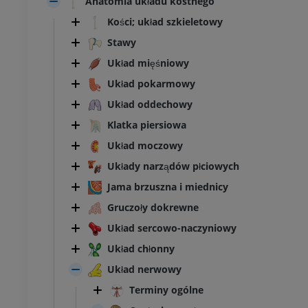
Anatomia układu kostnego
Kości; układ szkieletowy
Stawy
Układ mięśniowy
Układ pokarmowy
Układ oddechowy
Klatka piersiowa
Układ moczowy
Układy narządów płciowych
Jama brzuszna i miednicy
Gruczoły dokrewne
Układ sercowo-naczyniowy
Układ chłonny
Układ nerwowy
Terminy ogólne