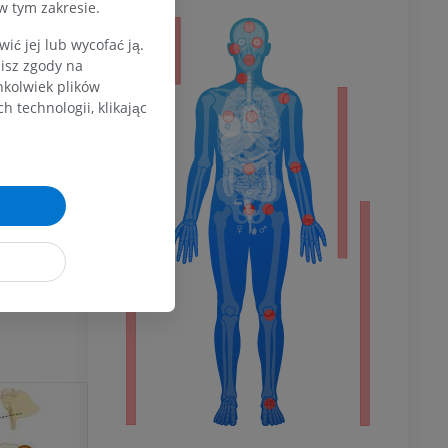
w tym zakresie.
 powyżej
a
ć jej lub wycofać ją.
zisz zgody na
hkolwiek plików
zeniem?
 technologii, klikając
dolnej
nical
olnej
uwer
wu
wu