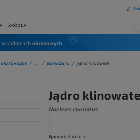
Zalo
A
ŹRÓDŁA
 w badaniach
obrazowych
I ANATOMICZNE
...
ISOTA SZARA
JĄDRO KLINOWATE
Jądro klinowat
Nucleus cuneatus
Eponim:
Burdach