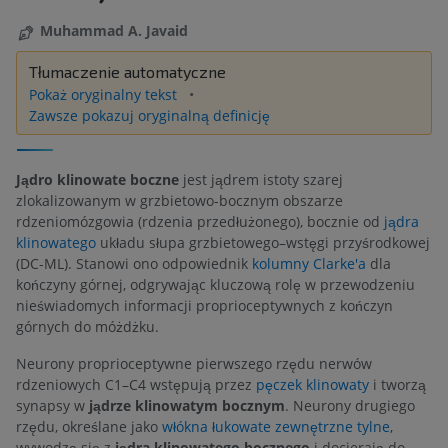
Muhammad A. Javaid
Tłumaczenie automatyczne
Pokaż oryginalny tekst
Zawsze pokazuj oryginalną definicję
Jądro klinowate boczne
jest jądrem istoty szarej
zlokalizowanym w grzbietowo-bocznym obszarze
rdzeniomózgowia (rdzenia przedłużonego), bocznie od
jądra
klinowatego
układu słupa grzbietowego–wstęgi przyśrodkowej
(DC-ML). Stanowi ono odpowiednik
kolumny Clarke'a
dla
kończyny górnej, odgrywając kluczową rolę w przewodzeniu
nieświadomych informacji proprioceptywnych z kończyn
górnych do móżdżku.
Neurony proprioceptywne pierwszego rzędu nerwów
rdzeniowych C1–C4 wstępują przez
pęczek klinowaty
i tworzą
synapsy w
jądrze klinowatym bocznym
. Neurony drugiego
rzędu, określane jako
włókna łukowate zewnętrzne tylne
,
wywodzą się z
jądra klinowatego bocznego
i docierają do