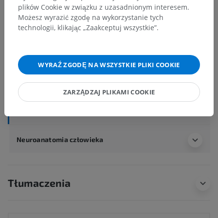
plików Cookie w związku z uzasadnionym interesem.
Anatomia człowieka 1
Możesz wyrazić zgodę na wykorzystanie tych
technologii, klikając „Zaakceptuj wszystkie”.
Anatomia układu kostnego
>
Układ nerwowy
>
Centralny system nerwowy
>
Mózg
>
Tyłomózgowie
>
Rdzeniomózgowie, rdzeń przedłużony
>
Isota szara
>
WYRAŹ ZGODĘ NA WSZYSTKIE PLIKI COOKIE
Jądro klinowate boczne
ZARZĄDZAJ PLIKAMI COOKIE
Powiązane struktury:
Nie istnieją struktury powiązane
z tą częścią ciała
Neuroanatomia człowieka
Tłumaczenia