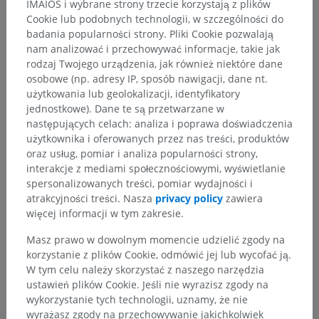
IMAIOS i wybrane strony trzecie korzystają z plików
Cookie lub podobnych technologii, w szczególności do
badania popularności strony. Pliki Cookie pozwalają
Galeria
nam analizować i przechowywać informacje, takie jak
rodzaj Twojego urządzenia, jak również niektóre dane
osobowe (np. adresy IP, sposób nawigacji, dane nt.
użytkowania lub geolokalizacji, identyfikatory
jednostkowe). Dane te są przetwarzane w
następujących celach: analiza i poprawa doświadczenia
użytkownika i oferowanych przez nas treści, produktów
oraz usług, pomiar i analiza popularności strony,
interakcje z mediami społecznościowymi, wyświetlanie
spersonalizowanych treści, pomiar wydajności i
atrakcyjności treści. Nasza
privacy policy
zawiera
więcej informacji w tym zakresie.
Masz prawo w dowolnym momencie udzielić zgody na
Hierarchia anatomiczna
korzystanie z plików Cookie, odmówić jej lub wycofać ją.
W tym celu należy skorzystać z naszego narzędzia
ustawień plików Cookie. Jeśli nie wyrazisz zgody na
Anatomia człowieka 2
wykorzystanie tych technologii, uznamy, że nie
wyrażasz zgody na przechowywanie jakichkolwiek