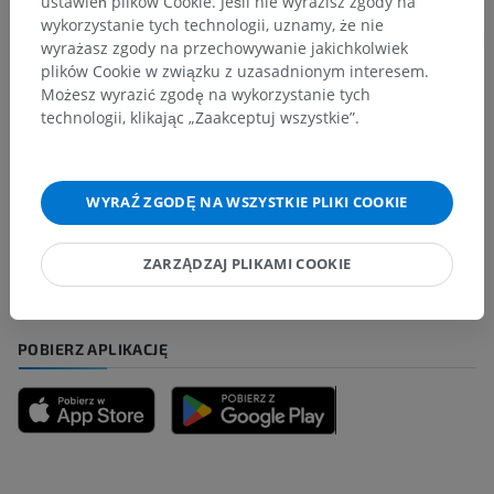
ustawień plików Cookie. Jeśli nie wyrazisz zgody na
wykorzystanie tych technologii, uznamy, że nie
Tłumaczenia
wyrażasz zgody na przechowywanie jakichkolwiek
plików Cookie w związku z uzasadnionym interesem.
Możesz wyrazić zgodę na wykorzystanie tych
technologii, klikając „Zaakceptuj wszystkie”.
Zauważyłeś błąd?
Zachęcamy do przesyłania sugestii poprawek,
tłumaczeń lub innych treści, które przełożą się na
WYRAŹ ZGODĘ NA WSZYSTKIE PLIKI COOKIE
lepszą jakość materiałów.
ZARZĄDZAJ PLIKAMI COOKIE
Zgłoś problem
POBIERZ APLIKACJĘ