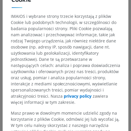
IMAIOS i wybrane strony trzecie korzystają z plików
Hierarchia anatomiczna
Cookie lub podobnych technologii, w szczególności do
badania popularności strony. Pliki Cookie pozwalają
nam analizować i przechowywać informacje, takie jak
Anatomia człowieka 1
rodzaj Twojego urządzenia, jak również niektóre dane
osobowe (np. adresy IP, sposób nawigacji, dane nt.
Anatomia układu kostnego
>
Układ nerwowy
>
użytkowania lub geolokalizacji, identyfikatory
Centralny system nerwowy
>
Rdzeń kręgowy
>
jednostkowe). Dane te są przetwarzane w
Substancja szara
>
Słup szary
>
następujących celach: analiza i poprawa doświadczenia
Słup boczny, słup pośredni
>
użytkownika i oferowanych przez nas treści, produktów
Jądro pośrednio-przyśrodkowe
oraz usług, pomiar i analiza popularności strony,
interakcje z mediami społecznościowymi, wyświetlanie
Powiązane struktury:
Nie istnieją struktury powiązane
spersonalizowanych treści, pomiar wydajności i
z tą częścią ciała
atrakcyjności treści. Nasza
privacy policy
zawiera
więcej informacji w tym zakresie.
Masz prawo w dowolnym momencie udzielić zgody na
Neuroanatomia człowieka
korzystanie z plików Cookie, odmówić jej lub wycofać ją.
W tym celu należy skorzystać z naszego narzędzia