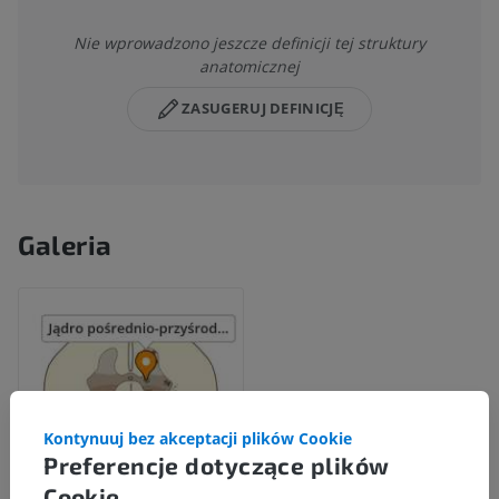
Nie wprowadzono jeszcze definicji tej struktury
anatomicznej
ZASUGERUJ DEFINICJĘ
Galeria
Kontynuuj bez akceptacji plików Cookie
Preferencje dotyczące plików
Cookie