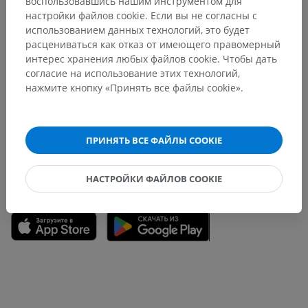
воспользовавшись нашим инструментом для
Переводы
настройки файлов cookie. Если вы не согласны с
использованием данных технологий, это будет
расцениваться как отказ от имеющего правомерный
интерес хранения любых файлов cookie. Чтобы дать
Заметили ошибку?
согласие на использование этих технологий,
нажмите кнопку «Принять все файлы cookie».
Не стесняйтесь предложить поправку, свою версию
перевода или решение по улучшению контента.
Сообщить об ошибке
ПРИНЯТЬ ВСЕ ФАЙЛЫ COOKIE
НАСТРОЙКИ ФАЙЛОВ COOKIE
СКАЧАТЬ ПРИЛОЖЕНИЕ