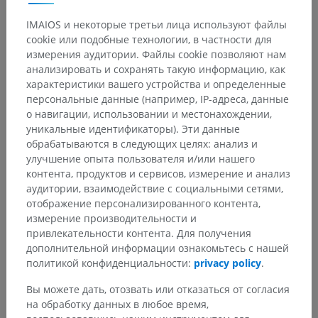
IMAIOS и некоторые третьи лица используют файлы
Анатомическая иерархия
cookie или подобные технологии, в частности для
измерения аудитории. Файлы cookie позволяют нам
анализировать и сохранять такую информацию, как
Анатомия человека 1
характеристики вашего устройства и определенные
персональные данные (например, IP-адреса, данные
Системная анатомия
>
Нервная система
>
о навигации, использовании и местонахождении,
Центральная нервная система
>
Спинной мозг
>
уникальные идентификаторы). Эти данные
Серое вещество
>
Серые столбы
>
обрабатываются в следующих целях: анализ и
Боковой столб
>
улучшение опыта пользователя и/или нашего
Промежуточно-медиальное ядро
контента, продуктов и сервисов, измерение и анализ
аудитории, взаимодействие с социальными сетями,
Основные структуры:
Нет анатомических терминов,
отображение персонализированного контента,
относящихся к этой части тела
измерение производительности и
привлекательности контента. Для получения
дополнительной информации ознакомьтесь с нашей
Нейроанатомия человека
политикой конфиденциальности:
privacy policy
.
Вы можете дать, отозвать или отказаться от согласия
на обработку данных в любое время,