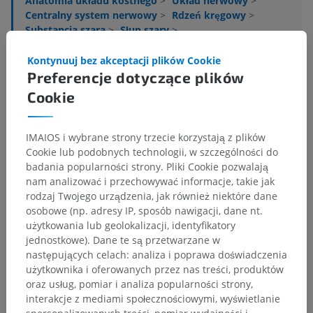
Anatomia układu kostnego
>
Układ nerwowy
>
Centralny system nerwowy
>
Rdzeń kręgowy
>
Substancja szara
>
Słup szary
>
Słup przedni, Słup brzuszny
>
Róg przedni, róg brzuszny
>
Jądro przednie
Kontynuuj bez akceptacji plików Cookie
Preferencje dotyczące plików
Powiązane struktury:
Nie istnieją struktury powiązane
Cookie
z tą częścią ciała
IMAIOS i wybrane strony trzecie korzystają z plików
Cookie lub podobnych technologii, w szczególności do
Neuroanatomia człowieka
badania popularności strony. Pliki Cookie pozwalają
nam analizować i przechowywać informacje, takie jak
rodzaj Twojego urządzenia, jak również niektóre dane
osobowe (np. adresy IP, sposób nawigacji, dane nt.
Tłumaczenia
użytkowania lub geolokalizacji, identyfikatory
jednostkowe). Dane te są przetwarzane w
następujących celach: analiza i poprawa doświadczenia
użytkownika i oferowanych przez nas treści, produktów
Zauważyłeś błąd?
oraz usług, pomiar i analiza popularności strony,
interakcje z mediami społecznościowymi, wyświetlanie
Zachęcamy do przesyłania sugestii poprawek,