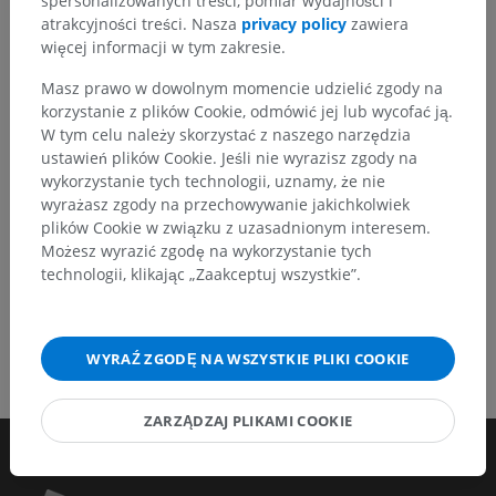
spersonalizowanych treści, pomiar wydajności i
tłumaczeń lub innych treści, które przełożą się na
atrakcyjności treści. Nasza
privacy policy
zawiera
lepszą jakość materiałów.
więcej informacji w tym zakresie.
Zgłoś problem
Masz prawo w dowolnym momencie udzielić zgody na
korzystanie z plików Cookie, odmówić jej lub wycofać ją.
W tym celu należy skorzystać z naszego narzędzia
ustawień plików Cookie. Jeśli nie wyrazisz zgody na
POBIERZ APLIKACJĘ
wykorzystanie tych technologii, uznamy, że nie
wyrażasz zgody na przechowywanie jakichkolwiek
plików Cookie w związku z uzasadnionym interesem.
Możesz wyrazić zgodę na wykorzystanie tych
technologii, klikając „Zaakceptuj wszystkie”.
WYRAŹ ZGODĘ NA WSZYSTKIE PLIKI COOKIE
ZARZĄDZAJ PLIKAMI COOKIE